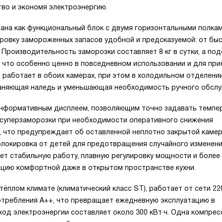
тво и экономя электроэнергию.
ана как функциональный блок с двумя горизонтальными полкам
ровку замороженных запасов удобной и предсказуемой: от бы
 Производительность заморозки составляет 8 кг в сутки, а под
, что особенно ценно в повседневном использовании и для пр
 работает в обоих камерах, при этом в холодильном отделени
страняющая наледь и уменьшающая необходимость ручного обслу
информативным дисплеем, позволяющим точно задавать темпе
 суперзаморозки при необходимости оперативного снижения
, что предупреждает об оставленной неплотно закрытой камер
блокировка от детей для предотвращения случайного изменен
т стабильную работу, плавную регулировку мощности и более 
ацию комфортной даже в открытом пространстве кухни.
тёплом климате (климатический класс ST), работает от сети 22
потребления A++, что превращает ежедневную эксплуатацию в
ход электроэнергии составляет около 300 кВт·ч. Одна компре