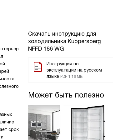
Скачать инструкцию для
холодильника
Kuppersberg
NFFD 186 WG
интерьер
ая
вой
Инструкция по
эксплуатации на русском
ерей
языке
PDF, 1.16 MB
Высота
олезного
Может быть полезно
азных
аличие
ает срок
ти