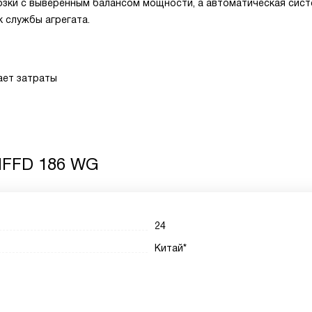
зки с выверенным балансом мощности, а автоматическая сис
 службы агрегата.
ает затраты
NFFD 186 WG
24
Китай*