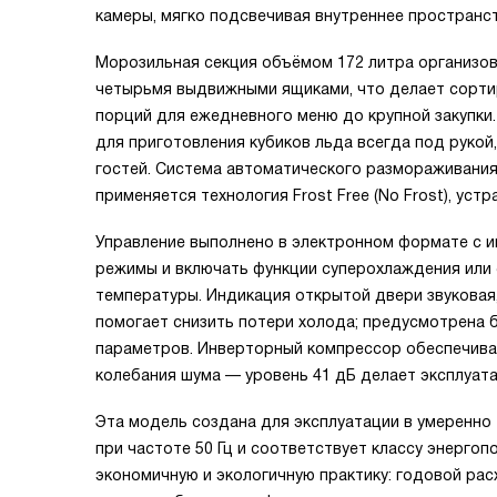
камеры, мягко подсвечивая внутреннее пространс
Морозильная секция объёмом 172 литра организов
четырьмя выдвижными ящиками, что делает сорти
порций для ежедневного меню до крупной закупки.
для приготовления кубиков льда всегда под рукой
гостей. Система автоматического размораживания
применяется технология Frost Free (No Frost), у
Управление выполнено в электронном формате с 
режимы и включать функции суперохлаждения или
температуры. Индикация открытой двери звуковая
помогает снизить потери холода; предусмотрена 
параметров. Инверторный компрессор обеспечивае
колебания шума — уровень 41 дБ делает эксплуат
Эта модель создана для эксплуатации в умеренно 
при частоте 50 Гц и соответствует классу энерго
экономичную и экологичную практику: годовой рас