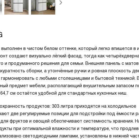
G
выполнен в чистом белом оттенке, который легко впишется в 
ронт создают визуально лёгкий фасад, тогда как четырёхдверн
го и продуманного решения для семьи. Внешняя панель с мато
куратность сборки, а утончённые ручки и ровная плоскость дв
гармонировать с любыми столешницами и бытовой техникой. 
льный предмет мебели, располагающий внушительным запасом п
 64,7 см остаётся удобной для стандартных кухонных ниш.
охранность продуктов: 303 литра приходятся на холодильное
ючают две регулируемые позиции для подстройки под ёмкости р
в для фруктов и овощей обеспечивают системность хранения. Н
дукты при оптимальной влажности и температуре, что продлев
ализовано светодиодными лампами, установлены в нижней час