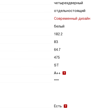
четырехдверный
отдельностоящий
Современный дизайн
белый
182.2
83
64.7
475
ST
A++
****
Есть