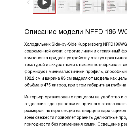
Описание модели
NFFD 186 W
Холодильник Side-by-Side Kuppersberg NFFD186WG 
современной кухни; строгие линии и стеклянный ф
компоновка придаёт устройству статус практично
текстурой и аккуратными стыками подчёркивает ак
формируют минималистичный профиль, способный 
182,2 см и ширина 83 см выделяют модель как це
объёма в 475 литров, при этом габаритная глубина
Интерьер организован с прицелом на удобство и с
отделение, где три полки из прочного стекла вкл
размеров, четыре секции на дверце и пара ящико
зоны свежести позволяет хранить деликатные про
пригодности без применения химии. Освещение ре