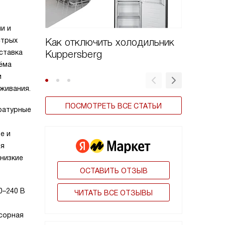
и и
стрых
Как отключить холодильник
Как пе
ставка
Kuppersberg
холоди
иёма
и
живания.
ПОСМОТРЕТЬ ВСЕ СТАТЬИ
ратурные
е и
ия
низкие
ОСТАВИТЬ ОТЗЫВ
0–240 В
ЧИТАТЬ ВСЕ ОТЗЫВЫ
ссорная