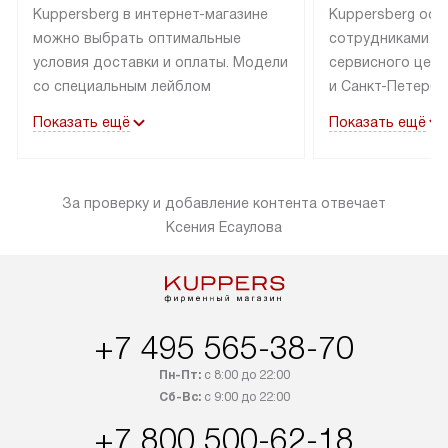
Kuppersberg в интернет-магазине
Kuppersberg осу
можно выбрать оптимальные
сотрудниками п
условия доставки и оплаты. Модели
сервисного цент
со специальным лейблом
и Санкт-Петербу
доставляется бесплатно по Москве
со специальным
Показать ещё
Показать ещё
в пределах МКАД до подъезда,
подключается к
выезд за МКАД оплачивается
коммуникациям б
дополнительно. Товар со статусом
необходимости 
За проверку и добавление контента отвечает
«в наличии» может быть отправлен
за пределы МКАД
Ксения Есаулова
покупателю в течение трех дней.
дополнительная 
Доставка в Санкт-Петербург
коммуникации п
и другие регионы осуществляется
наличие установ
через транспортную компанию.
и подключение 
После 100% предоплаты наша
и канализации в
+7 495 565-38-70
компания бесплатно доставит ваш
от категории те
заказ до представительства
дополнительных
Пн-Пт:
с 8:00 до 22:00
транспортной компании в Москве.
Сб-Вс:
с 9:00 до 22:00
определяется в 
Пожалуйста, уточняйте условия
с прайс-листом,
+7 800 500-62-18
доставки у менеджера при
найти на нашем 