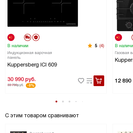
В наличии
5
(4)
В налич
Индукционная варочная
Газовая 
панель
Kupper
Kuppersberg ICI 609
30 990
руб.
12 890
33 790
руб.
-8%
С этим товаром сравнивают