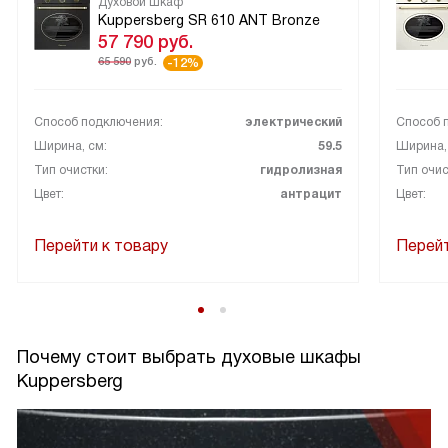
Духовой шкаф
Kuppersberg SR 610 ANT Bronze
57 790
руб.
65 590
руб.
-12%
Способ подключения:
электрический
Способ 
Ширина, см:
59.5
Ширина,
Тип очистки:
гидролизная
Тип очис
Цвет:
антрацит
Цвет:
Перейти к товару
Перейт
Почему стоит выбрать духовые шкафы
Kuppersberg