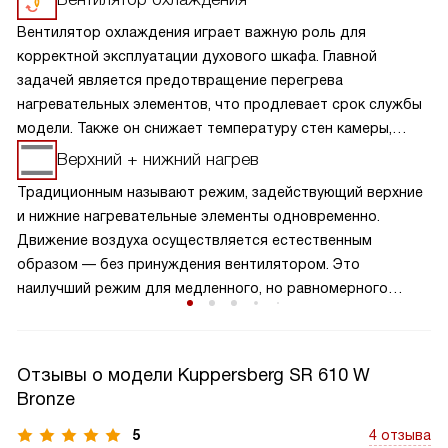
Вентилятор охлаждения играет важную роль для
корректной эксплуатации духового шкафа. Главной
задачей является предотвращение перегрева
нагревательных элементов, что продлевает срок службы
модели. Также он снижает температуру стен камеры,
дверцы и панели управления. Это позволяет
Верхний + нижний нагрев
поддерживать низкую температуру на внешних
Традиционным называют режим, задействующий верхние
поверхностях устройства, что делает его эксплуатацию
и нижние нагревательные элементы одновременно.
безопасной и удобной, а также защищает пользователя
Движение воздуха осуществляется естественным
от возможных ожогов. Кроме того, благодаря этой
образом — без принуждения вентилятором. Это
функции можно избежать деформации и повреждения
наилучший режим для медленного, но равномерного
мебели или гарнитура, расположенных рядом с духовкой.
пропекания изделий теста, а также начиненных овощами
мяса, птицы и рыбы.
Отзывы о модели Kuppersberg SR 610 W
Bronze
5
4 отзыва