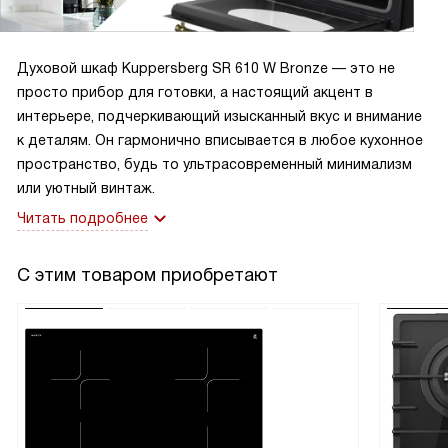
противень с телескопическими направляющими вытащить
было удобно, особенно когда нужно было достать
Духовой шкаф Kuppersberg SR 610 W Bronze — это не
горячий лист.
просто прибор для готовки, а настоящий акцент в
интерьере, подчеркивающий изысканный вкус и внимание
Чистка тоже радует: гидролизная мойка и эмаль лёгкой
к деталям. Он гармонично вписывается в любое кухонное
очистки реально облегчают уход, а съёмная дверца и
пространство, будь то ультрасовременный минимализм
внутреннее стекло позволяют добраться до
или уютный винтаж.
труднодоступных мест. Комплектация практичная —
глубокий и стандартный противни плюс решётка для
Читать подробнее
гриля. За время эксплуатации отмечаю стабильную
работу при максимально допустимой температуре и
С этим товаром приобретают
экономичное потребление энергии. В целом техника
надёжная и удобная в повседневной готовке, рекомендую
тем, кто ценит простоту и результат!