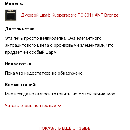
Модель:
Духовой шкаф Kuppersberg RC 6911 ANT Bronze
Достоинства:
Эта печь просто великолепна! Она элегантного
антрацитового цвета с бронзовыми элементами, что
придает ей особый шарм.
Недостатки:
Пока что недостатков не обнаружено.
Комментарий:
Мне всегда нравилось готовить, но с этой печью, мое
увлечение вышло на новый уровень! Она очень
Читать отзыв полностью
вместительная, в ней можно запечь целого индейку на
праздничный ужин.
Особенно мне нравится, что у нее есть 11 режимов
ПОКАЗАТЬ ЕЩЁ ОТЗЫВЫ
работы, что позволяет мне экспериментировать с