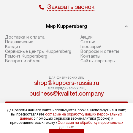
доставки доставит упакованный
в себя: снятие у
Заказать звонок
прибор до подъезда. Если
и транспортиров
требуется перенос прибора
при необходимо
до двери квартиры или до места
отдельных часте
Мир Kuppersberg
установки, предварительно
устанавливается
Доставка и оплата
Акции
согласуйте это с менеджером.
нишу или на зар
Подключение
Cтатьи
Кредит
Глоссарий
За данную услугу взимается
подготовленное
Сервисные центры Kuppersberg
Вопросы и ответы
дополнительная плата. Обратите
по уровню, а за
Ремонт Kuppersberg
Контакты
Возврат и обмен
Сайты-партнеры
внимание на размеры прибора: если
к существующим
они не позволяют пронести его
После этого пр
через дверной проем,
запуск и предос
Для физических лиц
shop@kuppers-russia.ru
то сотрудники транспортной
консультация по
Для юридических лиц
службы не смогут демонтировать
В стандартную у
business@kvalitet.company
дверцы, ручки или другие
не входят: прок
выступающие элементы, так как это
коммуникаций, 
НАПИСАТЬ РУКОВОДСТВУ
Для работы нашего сайта используются cookie. Используя наш сайт,
может повлечь отказ в проведении
материалы, нав
вы предоставляете
согласие на обработку ваших персональных
гарантийного ремонта в будущем.
и перевешивание
данных
с помощью сервисов веб-аналитики (Cookie) и
Политика конфиденциальности
присоединяетесь к тексту «
Согласия на обработку персональных
Перед заказом удостоверьтесь, что
Профессиональ
данных
»
Условия продажи
сможете переместить прибор
и регулярное об