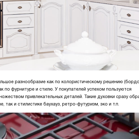
льшое разнообразие как по колористическому решению (бордо
ак по фурнитуре и стилю. У покупателей успехом пользуются
 множеством привлекательных деталей. Такие духовки сразу об
, так и стилистике баухауз, ретро-футуризм, эко и т.п.