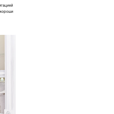
игацией
 хороши