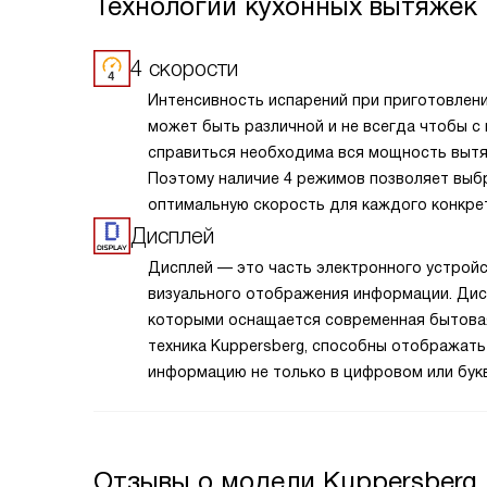
Технологии кухонных вытяжек 
4 скорости
Интенсивность испарений при приготовлен
может быть различной и не всегда чтобы с
справиться необходима вся мощность вытя
Поэтому наличие 4 режимов позволяет выб
оптимальную скорость для каждого конкре
случая.
Дисплей
Дисплей — это часть электронного устрой
визуального отображения информации. Дис
которыми оснащается современная бытова
техника Kuppersberg, способны отображать
информацию не только в цифровом или бук
виде, но и в символьном, и в графическом. 
устойчивы к механическим и температурны
воздействиям, яркие и контрастные.
Отзывы о модели Kuppersber