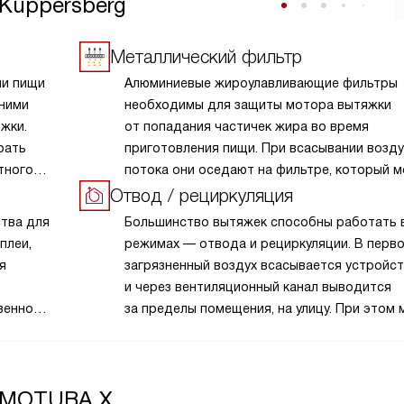
Kuppersberg
Металлический фильтр
ии пищи
Алюминиевые жироулавливающие фильтры
 ними
необходимы для защиты мотора вытяжки
жки.
от попадания частичек жира во время
рать
приготовления пищи. При всасывании возд
тного
потока они оседают на фильтре, который 
легко снять и очистить.
Отвод / рециркуляция
ства для
Большинство вытяжек способны работать 
плеи,
режимах — отвода и рециркуляции. В перво
я
загрязненный воздух всасывается устройс
и через вентиляционный канал выводится
венном
за пределы помещения, на улицу. При этом 
Они
прибора защищает металлический жировой
м
(или несколько таких элементов). Рециркул
подразумевает, что загрязненный сажей, п
g MOTUBA X
и жиром воздух не отводится из кухни, а о