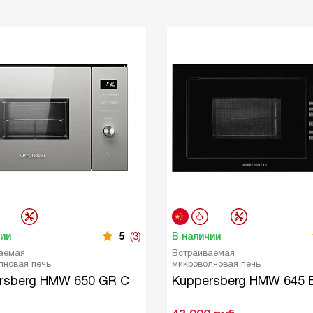
чии
5
(3)
В наличии
аемая
Встраиваемая
лновая печь
микроволновая печь
rsberg HMW 650 GR C
Kuppersberg HMW 645 