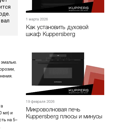
ует
ится
оде.
1 марта 2026
 вал
Как установить духовой
шкаф Kuppersberg
 эмалью.
ррозии,
нения.
19 февраля 2026
та
Микроволновая печь
 мл) и
Kuppersberg плюсы и минусы
ть на 5–
а