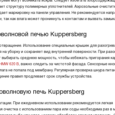
агреве могут возникать искры. Следует избегать хлорсодержащ
ает структуру полимерных уплотнителей. Аэрозольные очистит
ает маркировку на панели управления. Не рекомендуется напр
 так как влага может проникнуть к контактам и вызвать замык
оволновой печью Kuppersberg
отвращение. Использование специальных крышек для разогрев
 на уборку и сохраняет вид внутренней поверхности. При разо
т выбирать среднюю мощность, чтобы избежать пригорания ка
HMW 620 B
, важно следить за чистотой фасада. Сенсорные кно
лага не попала под мембрану. Регулярная проверка шнура пита
ение правил продлевает срок службы устройства.
оволновую печь Kuppersberg
уатации. При ежедневном использовании рекомендуется легкая
ая очистка с использованием пара или соды необходима раз в 