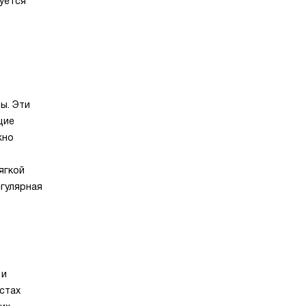
уется
ы. Эти
щие
жно
ягкой
егулярная
 и
стах