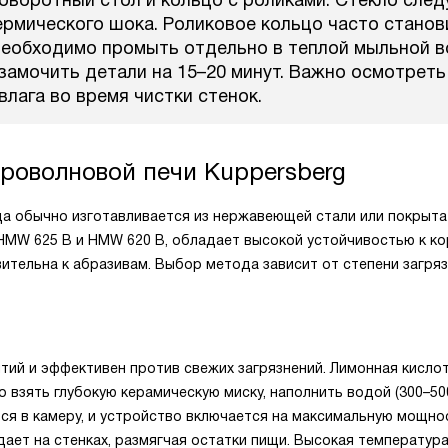
оворотный стол и кольцо с роликами. Стекло след
ермического шока. Роликовое кольцо часто станов
необходимо промыть отдельно в теплой мыльной в
замочить детали на 15–20 минут. Важно осмотреть
влага во время чистки стенок.
роволновой печи Kuppersberg
а обычно изготавливается из нержавеющей стали или покрыта
HMW 625 B и HMW 620 B, обладает высокой устойчивостью к ко
вительна к абразивам. Выбор метода зависит от степени загряз
тий и эффективен против свежих загрязнений. Лимонная кисло
взять глубокую керамическую миску, наполнить водой (300–500
я в камеру, и устройство включается на максимальную мощнос
едает на стенках, размягчая остатки пищи. Высокая температур