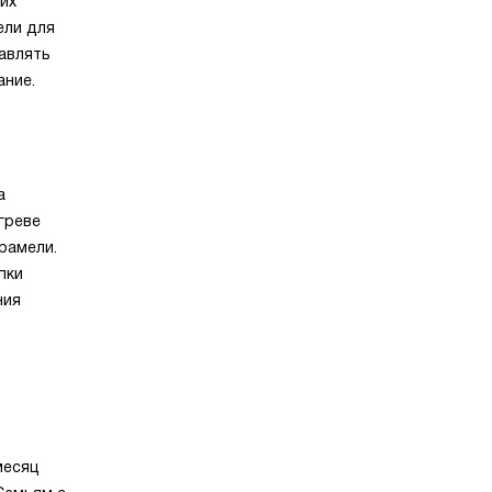
их
ели для
авлять
ание.
а
греве
рамели.
пки
ния
месяц