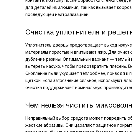
контакте, поэтому после обработки стенки следу
для деталей из алюминия, так как вызывает корр
последующей нейтрализацией.
Очистка уплотнителя и решет
Уплотнитель дверцы предотвращает выход излучен
материалы пористые и впитывают жир. Для очистки
дубление резины. Оптимальный вариант — теплый м
вытереть насухо, чтобы предотвратить плесень. 
Скопление пыли ухудшает теплообмен, приводя к п
щеткой. Если загрязнение сильное, используют вла
очистка поддерживает номинальную производител
Чем нельзя чистить микроволн
Неправильный выбор средств может повредить об
жесткие абразивы. Они царапают защитное покрыт