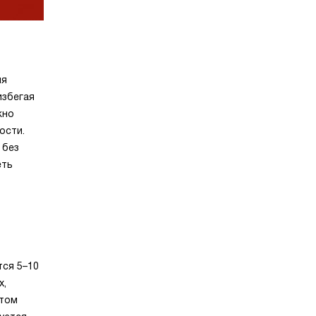
ля
избегая
жно
ости.
 без
еть
тся 5–10
х,
стом