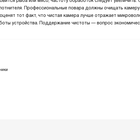
товится рыба или мясо, частоту обработок следует увеличить. 
плотнителя. Профессиональные повара должны очищать камеру
оценят тот факт, что чистая камера лучше отражает микровол
аботы устройства. Поддержание чистоты — вопрос экономиче
ники