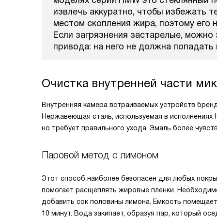
моделях серии HMW это стеклянный п
извлечь аккуратно, чтобы избежать т
местом скопления жира, поэтому его 
Если загрязнения застарелые, можно 
привода: на него не должна попадать 
Очистка внутренней части мик
Внутренняя камера встраиваемых устройств бренд
Нержавеющая сталь, используемая в исполнениях 
но требует правильного ухода. Эмаль более чувст
Паровой метод с лимоном
Этот способ наиболее безопасен для любых покры
помогает расщеплять жировые пленки. Необходимо 
добавить сок половины лимона. Емкость помещаетс
10 минут. Вода закипает, образуя пар, который ос