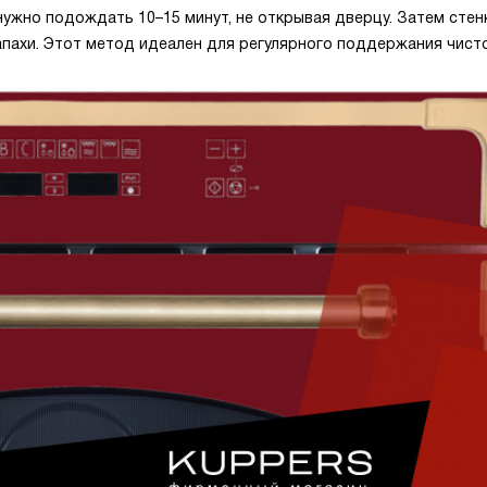
нужно подождать 10–15 минут, не открывая дверцу. Затем стен
пахи. Этот метод идеален для регулярного поддержания чист