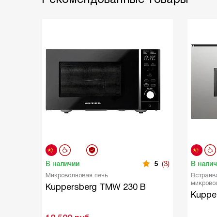
В наличии
5
(3)
В нали
Микроволновая печь
Встраив
микрово
Kuppersberg TMW 230 B
Kuppe