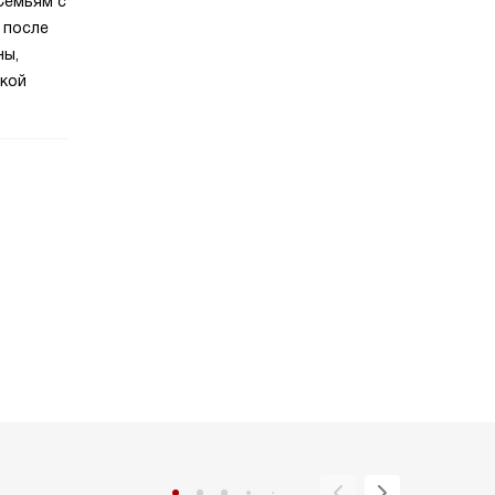
Семьям с
 после
ны,
ской