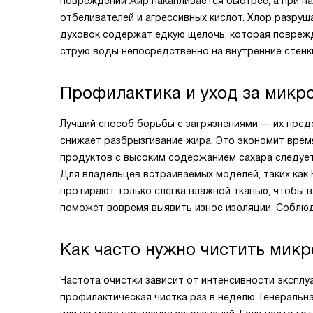
повреждений жир накапливается быстрее, а при н
отбеливателей и агрессивных кислот. Хлор разруш
духовок содержат едкую щелочь, которая поврежд
струю воды непосредственно на внутренние стенки,
Профилактика и уход за микр
Лучший способ борьбы с загрязнениями — их пред
снижает разбрызгивание жира. Это экономит время
продуктов с высоким содержанием сахара следуе
Для владельцев встраиваемых моделей, таких как
протирают только слегка влажной тканью, чтобы в
поможет вовремя выявить износ изоляции. Соблюд
Как часто нужно чистить микр
Частота очистки зависит от интенсивности экспл
профилактическая чистка раз в неделю. Генеральн