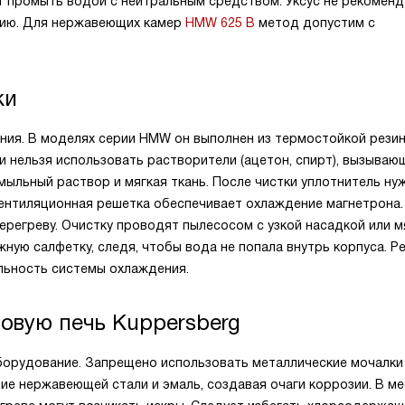
ет промыть водой с нейтральным средством. Уксус не рекоменд
озию. Для нержавеющих камер
HMW 625 B
метод допустим с
ки
ия. В моделях серии HMW он выполнен из термостойкой резин
 нельзя использовать растворители (ацетон, спирт), вызываю
ыльный раствор и мягкая ткань. После чистки уплотнитель ну
Вентиляционная решетка обеспечивает охлаждение магнетрона.
ерегреву. Очистку проводят пылесосом с узкой насадкой или м
жную салфетку, следя, чтобы вода не попала внутрь корпуса. Р
ьность системы охлаждения.
овую печь Kuppersberg
орудование. Запрещено использовать металлические мочалки
ие нержавеющей стали и эмаль, создавая очаги коррозии. В ме