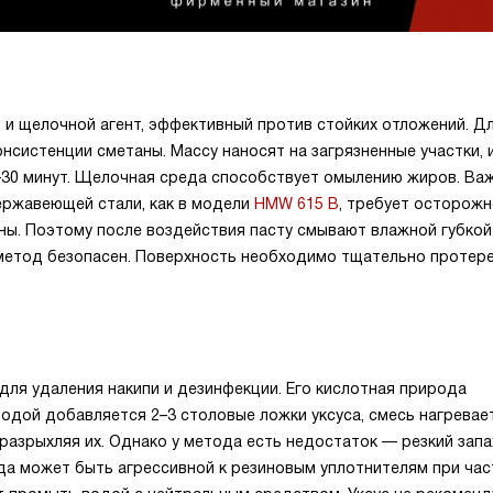
 и щелочной агент, эффективный против стойких отложений. Д
нсистенции сметаны. Массу наносят на загрязненные участки, 
–30 минут. Щелочная среда способствует омылению жиров. Ва
ержавеющей стали, как в модели
HMW 615 B
, требует осторожн
ы. Поэтому после воздействия пасту смывают влажной губкой
 метод безопасен. Поверхность необходимо тщательно протер
для удаления накипи и дезинфекции. Его кислотная природа
одой добавляется 2–3 столовые ложки уксуса, смесь нагревае
 разрыхляя их. Однако у метода есть недостаток — резкий запа
да может быть агрессивной к резиновым уплотнителям при ча