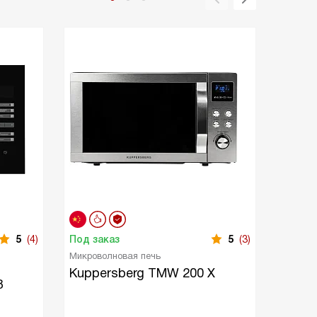
5
(4)
Под заказ
5
(3)
В нали
Микроволновая печь
Встраи
микрово
Kuppersberg TMW 200 X
B
Kuppe