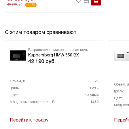
40 290
руб.
-11%
С этим товаром сравнивают
Встраиваемая микроволновая печь
Kuppersberg HMW 650 BX
42 190
руб.
Объем, л:
25
Объем, л
Гриль:
Есть
Гриль:
Цвет:
черный
Цвет:
Мощность подключения, Вт:
1450
Мощность
Перейти к товару
Перейт