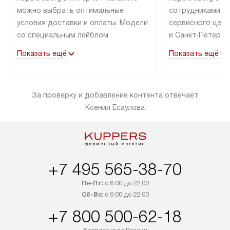
можно выбрать оптимальные
сотрудниками п
условия доставки и оплаты. Модели
сервисного цент
со специальным лейблом
и Санкт-Петербу
доставляется бесплатно по Москве
со специальным
Показать ещё
Показать ещё
в пределах МКАД до подъезда,
подключается к
выезд за МКАД оплачивается
коммуникациям б
дополнительно. Товар со статусом
необходимости 
За проверку и добавление контента отвечает
«в наличии» может быть отправлен
за пределы МКАД
Ксения Есаулова
покупателю в течение трех дней.
дополнительная 
Доставка в Санкт-Петербург
коммуникации п
и другие регионы осуществляется
наличие установ
через транспортную компанию.
и подключение 
После 100% предоплаты наша
и канализации в
+7 495 565-38-70
компания бесплатно доставит ваш
от категории те
заказ до представительства
дополнительных
Пн-Пт:
с 8:00 до 22:00
транспортной компании в Москве.
Сб-Вс:
с 9:00 до 22:00
определяется в 
Пожалуйста, уточняйте условия
с прайс-листом,
+7 800 500-62-18
доставки у менеджера при
найти на нашем 