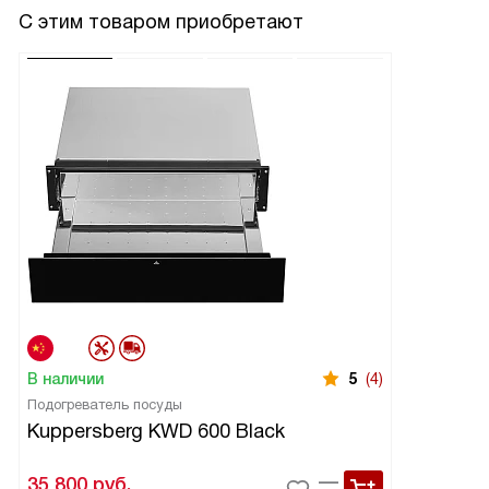
кастрюлям. Наличие таймера и часов делает
С этим товаром приобретают
планирование готовки удобным, автоматические
программы помогают подобрать режим без лишних
мыслей. Детский замок дает спокойствие, когда в доме
маленькие дети — случайного включения не бывает.
Встраиваемый формат и левое открывание дверцы
упростили интеграцию в кухню. В общем, прибор
оправдал мои ожидания: он надежен, прост в управлении
и действительно экономит время при готовке.
Рекомендую тем, кто ценит удобство и результат без
лишних хлопот!
В наличии
5
(4)
Подогреватель посуды
Kuppersberg KWD 600 Black
35 800
руб.