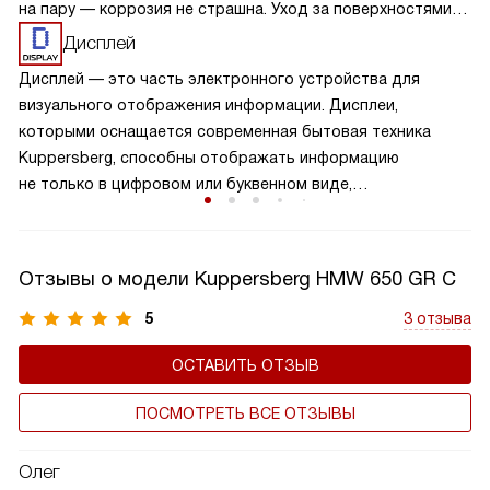
на пару — коррозия не страшна. Уход за поверхностями
из нержавейки прост, следует лишь избегать абразивных
Дисплей
чистящих средств.
Дисплей — это часть электронного устройства для
визуального отображения информации. Дисплеи,
которыми оснащается современная бытовая техника
Kuppersberg, способны отображать информацию
не только в цифровом или буквенном виде,
но и в символьном, и в графическом. Они устойчивы
к механическим и температурным воздействиям, имеют
достаточные яркость и контрастность, т.е. легко читаемы.
Отзывы о модели Kuppersberg HMW 650 GR C
5
3 отзыва
ОСТАВИТЬ ОТЗЫВ
ПОСМОТРЕТЬ ВСЕ ОТЗЫВЫ
Олег