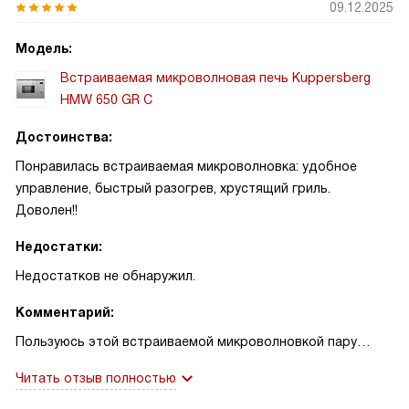
09.12.2025
Модель:
Встраиваемая микроволновая печь Kuppersberg
HMW 650 GR C
Достоинства:
Понравилась встраиваемая микроволновка: удобное
управление, быстрый разогрев, хрустящий гриль.
Доволен!!
Недостатки:
Недостатков не обнаружил.
Комментарий:
Пользуюсь этой встраиваемой микроволновкой пару
месяцев и могу честно сказать — она стала одним из
Читать отзыв полностью
самых практичных приборов на кухне. Панель с
поворотными сенсорными переключателями и читаемый