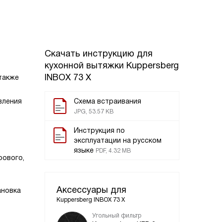
Скачать инструкцию для
кухонной вытяжки
Kuppersberg
INBOX 73 X
 также
вления
Схема встраивания
JPG, 53.57 KB
Инструкция по
эксплуатации на русском
языке
PDF, 4.32 MB
рового,
Аксессуары для
ановка
Kuppersberg INBOX 73 X
Угольный фильтр