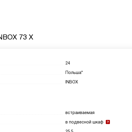
NBOX 73 X
24
Польша*
INBOX
встраиваемая
в подвесной шкаф
25.5