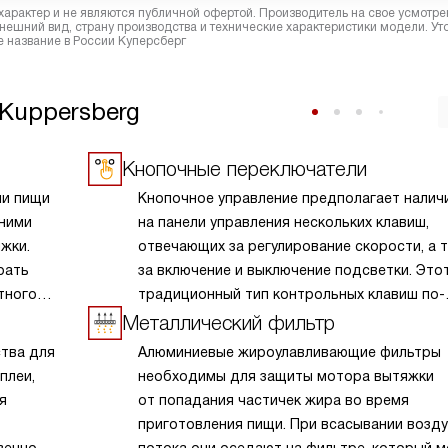
характер и не являются публичной офертой. Производитель на свое усмотре
ешний вид, страну производства и технические характеристики модели. Ут
 название в России Куперсберг
Kuppersberg
Кнопочные переключатели
ии пищи
Кнопочное управление предполагает налич
 ними
на панели управления нескольких клавиш,
жки.
отвечающих за регулирование скорости, а 
рать
за включение и выключение подсветки. Это
тного
традиционный тип контрольных клавиш по-
прежнему широко используется, и одними
Металлический фильтр
из главных его преимуществ являются прос
ства для
Алюминиевые жироулавливающие фильтры
и надежность, проверенные временем.
плеи,
необходимы для защиты мотора вытяжки
Современные органы управления выдержи
я
от попадания частичек жира во время
десятки тысяч циклов включения-выключен
приготовления пищи. При всасывании возд
и безупречно служат весь период использо