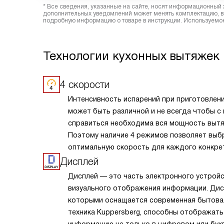
* Все сведения, указанные на сайте, носят информационный 
дополнительных уведомлений может менять комплектацию, вн
подробную информацию о товаре в инструкции. Используемое
Технологии кухонных вытяжек 
4 скорости
Интенсивность испарений при приготовлен
может быть различной и не всегда чтобы с
справиться необходима вся мощность вытя
Поэтому наличие 4 режимов позволяет выб
оптимальную скорость для каждого конкре
случая.
Дисплей
Дисплей — это часть электронного устрой
визуального отображения информации. Дис
которыми оснащается современная бытова
техника Kuppersberg, способны отображать