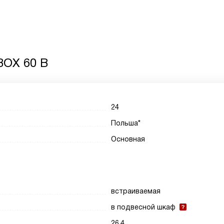
BOX 60 B
24
Польша*
Основная
встраиваемая
в подвесной шкаф
26.4