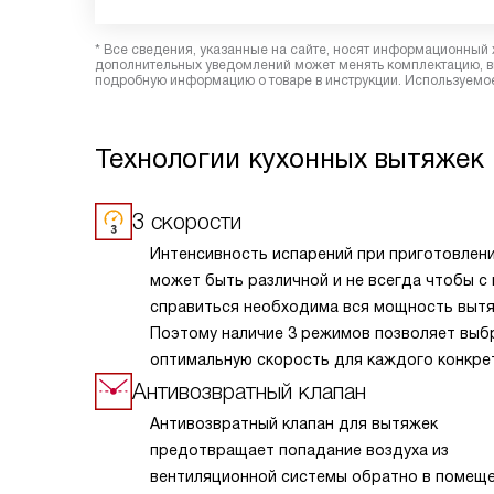
* Все сведения, указанные на сайте, носят информационный 
дополнительных уведомлений может менять комплектацию, вн
подробную информацию о товаре в инструкции. Используемое
Технологии кухонных вытяжек 
3 скорости
Интенсивность испарений при приготовлен
может быть различной и не всегда чтобы с
справиться необходима вся мощность вытя
Поэтому наличие 3 режимов позволяет выб
оптимальную скорость для каждого конкре
случая.
Антивозвратный клапан
Антивозвратный клапан для вытяжек
предотвращает попадание воздуха из
вентиляционной системы обратно в помеще