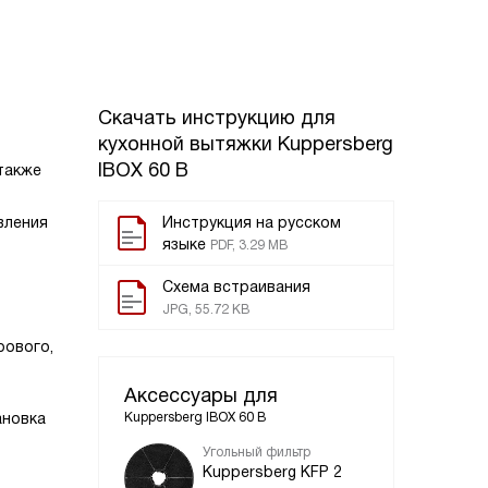
Скачать инструкцию для
кухонной вытяжки
Kuppersberg
IBOX 60 B
 также
вления
Инструкция на русском
языке
PDF, 3.29 MB
Схема встраивания
JPG, 55.72 KB
рового,
Аксессуары для
ановка
Kuppersberg IBOX 60 B
Угольный фильтр
Kuppersberg KFP 2