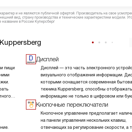
характер и не являются публичной офертой. Производитель на свое усмотре
ешний вид, страну производства и технические характеристики модели. Ут
 название в России Куперсберг
Kuppersberg
Дисплей
ии пищи
Дисплей — это часть электронного устрой
 ними
визуального отображения информации. Дис
жки.
которыми оснащается современная бытов
рать
техника Kuppersberg, способны отображат
тного
информацию не только в цифровом или бу
виде, но и в символьном, и в графическом. 
Кнопочные переключатели
устойчивы к механическим и температурны
Кнопочное управление предполагает налич
воздействиям, яркие и контрастные.
на панели управления нескольких клавиш,
ние.
отвечающих за регулирование скорости, а 