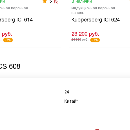
чии
5
(3)
В наличии
онная варочная
Индукционная варочная
панель
sberg ICI 614
Kuppersberg ICI 624
0
руб.
23 200
руб.
.
24 990
руб.
-7%
-7%
CS 608
24
Китай*