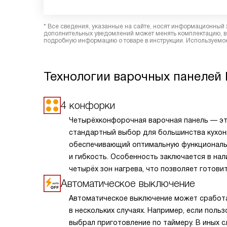
* Все сведения, указанные на сайте, носят информационный 
дополнительных уведомлений может менять комплектацию, вн
подробную информацию о товаре в инструкции. Используемое
Технологии варочных панелей 
4 конфорки
Четырёхконфорочная варочная панель — э
стандартный выбор для большинства кухон
обеспечивающий оптимальную функционал
и гибкость. Особенность заключается в нал
четырёх зон нагрева, что позволяет готови
несколько блюд одновременно, экономя вр
Автоматическое выключение
и усилия. Разнообразие размеров и мощнос
Автоматическое выключение может сработ
конфорок подходит для различных кулинар
в нескольких случаях. Например, если поль
задач, от быстрого кипячения до медленно
выбрал приготовление по таймеру. В иных с