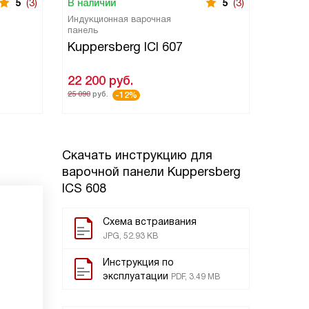
5
(3)
В наличии
5
(3)
В нали
Индукционная варочная
Индукци
панель
панель
Kuppersberg ICI 607
Kuppe
22 200
руб.
20 60
25 090
руб.
22 590
ру
-12%
Скачать инструкцию для
варочной панели
Kuppersberg
ICS 608
Схема встраивания
JPG, 52.93 KB
Инструкция по
эксплуатации
PDF, 3.49 MB