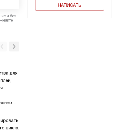
НАПИСАТЬ
ние и без
очняйте
Индикатор остаточного тепла
ства для
Индикаторы остаточного тепла показывают
плеи,
из зон еще не остыла после окончания
ая
приготовления, что защищает от случайных
ь
Индикатор гаснет после того, как темпера
квенном
поверхности опуститься ниже 60°С.
Они
Индукция
м
сировать
Индукционная варочная панель действует з
о цикла.
вихревых токов, у которых есть отличител
особенность. Они проецируют нагрев