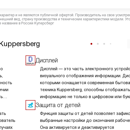
характер и не являются публичной офертой. Производитель на свое усмотре
ешний вид, страну производства и технические характеристики модели. Ут
 название в России Куперсберг
Kuppersberg
Дисплей
то
Дисплей — это часть электронного устрой
ь,
визуального отображения информации. Дис
ьность
которыми оснащается современная бытов
ичии
техника Kuppersberg, способны отображат
ть
информацию не только в цифровом или бу
емя
виде, но и в символьном, и в графическом. 
Защита от детей
тей
устойчивы к механическим и температурны
ать
Функция защиты от детей позволяет зафик
ных
воздействиям,яркие и контрастные.
зователь
выбранные настройки до окончания рабочег
го
лучаях
Она активируется и деактивируется