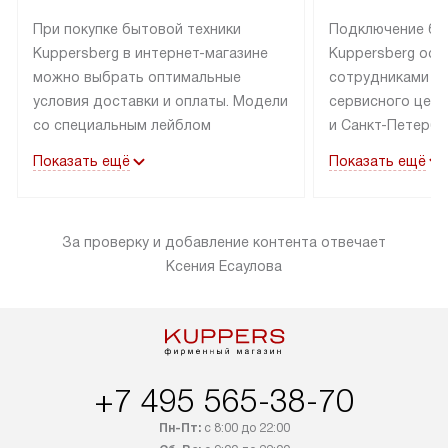
При покупке бытовой техники
Подключение бы
Kuppersberg в интернет-магазине
Kuppersberg осу
можно выбрать оптимальные
сотрудниками п
условия доставки и оплаты. Модели
сервисного цент
со специальным лейблом
и Санкт-Петербу
доставляется бесплатно по Москве
со специальным
Показать ещё
Показать ещё
в пределах МКАД до подъезда,
подключается к
выезд за МКАД оплачивается
коммуникациям б
дополнительно. Товар со статусом
необходимости 
За проверку и добавление контента отвечает
«в наличии» может быть отправлен
за пределы МКАД
Ксения Есаулова
покупателю в течение трех дней.
дополнительная 
Доставка в Санкт-Петербург
коммуникации п
и другие регионы осуществляется
наличие установ
через транспортную компанию.
и подключение 
После 100% предоплаты наша
и канализации в
компания бесплатно доставит ваш
от категории те
+7 495 565-38-70
заказ до представительства
дополнительных
Пн-Пт:
с 8:00 до 22:00
транспортной компании в Москве.
определяется в 