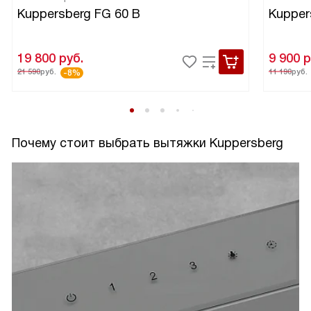
Kuppersberg FG 60 B
Kupper
19 800
руб.
9 900
р
21 590
руб.
11 190
руб.
-8%
Почему стоит выбрать вытяжки Kuppersberg