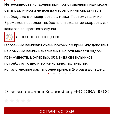
Интенсивность испарений при приготовлении пищи может
быть различной и не всегда чтобы с ними справиться
необходима вся мощность вытяжки. Поэтому наличие
3 режимов позволяет выбрать оптимальную скорость для
каждого конкретного случая.
Галогенное освещение
Галогенные лампочки очень похожи по принципу действия
на обычные лампы накаливания, но отличаются рядом
преимуществ. Во-первых, оба вида светильников
потребляют одно и то же количество энергии,
но галогеновые лампы более яркие, в 2-3 раза дольше
светят и устойчивее к перепадам напряжения. Этот
эффект достигается благодаря тому, что сама колба
лампы сделана из кварцевого стекла, а внутри нее газы
Отзывы о модели Kuppersberg FEODORA 60 CO
из семейства галогенов.
ОСТАВИТЬ ОТЗЫВ