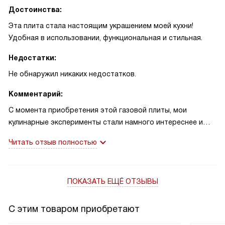
Достоинства:
Эта плита стала настоящим украшением моей кухни!
Удобная в использовании, функциональная и стильная.
Недостатки:
Не обнаружил никаких недостатков.
Комментарий:
С момента приобретения этой газовой плиты, мои
кулинарные эксперименты стали намного интереснее и
увлекательнее! Сразу чувствуется, что это качественный
Читать отзыв полностью
продукт. Очень удобные поворотные переключатели и
электроподжиг - это просто спасение для тех, кто ценит
комфорт и безопасность.
ПОКАЗАТЬ ЕЩЁ ОТЗЫВЫ
Я люблю готовить на открытом огне, и благодаря
четырем конфоркам с разной мощностью, мне не
составляет труда готовить несколько блюд
С этим товаром приобретают
одновременно. И еще один плюс - наличие форсунок под