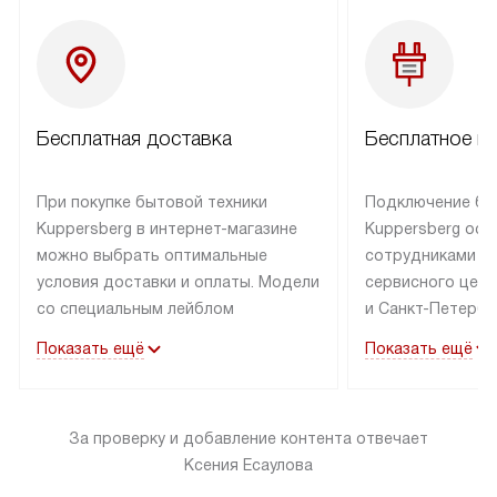
Бесплатная доставка
Бесплатное п
При покупке бытовой техники
Подключение бы
Kuppersberg в интернет-магазине
Kuppersberg осу
можно выбрать оптимальные
сотрудниками п
условия доставки и оплаты. Модели
сервисного цент
со специальным лейблом
и Санкт-Петербу
доставляется бесплатно по Москве
со специальным
Показать ещё
Показать ещё
в пределах МКАД до подъезда,
подключается к
выезд за МКАД оплачивается
коммуникациям б
дополнительно. Товар со статусом
необходимости 
За проверку и добавление контента отвечает
«в наличии» может быть отправлен
за пределы МКАД
Ксения Есаулова
покупателю в течение трех дней.
дополнительная 
Доставка в Санкт-Петербург
коммуникации п