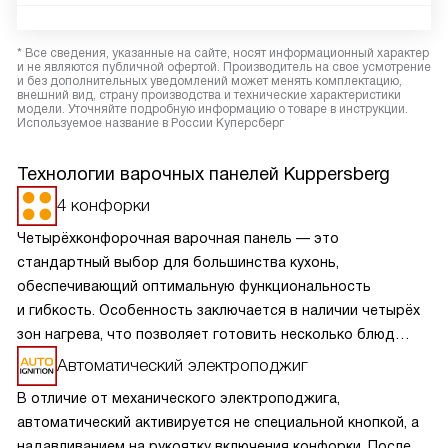
* Все сведения, указанные на сайте, носят информационный характер
и не являются публичной офертой. Производитель на свое усмотрение
и без дополнительных уведомлений может менять комплектацию,
внешний вид, страну производства и технические характеристики
модели. Уточняйте подробную информацию о товаре в инструкции.
Используемое название в России Куперсберг
Технологии варочных панелей Kuppersberg
4 конфорки
Четырёхконфорочная варочная панель — это
стандартный выбор для большинства кухонь,
обеспечивающий оптимальную функциональность
и гибкость. Особенность заключается в наличии четырёх
зон нагрева, что позволяет готовить несколько блюд
одновременно, экономя время и усилия. Разнообразие
Автоматический электроподжиг
размеров и мощностей конфорок подходит для
В отличие от механического электроподжига,
различных кулинарных задач, от быстрого кипячения
автоматический активируется не специальной кнопкой, а
до медленного тушения. Такая панель обеспечивает
надавливанием на рукоятку включения конфорки. После