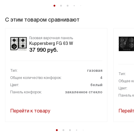
С этим товаром сравнивают
Газовая варочная панель
Kuppersberg FG 63 W
37 990
руб.
Тип:
газовая
Тип:
Общее количество конфорок:
4
Общее к
Цвет:
белый
Цвет:
Панель конфорок:
закаленное стекло
Панель 
Перейти к товару
Перейт