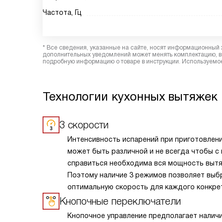
Частота, Гц
* Все сведения, указанные на сайте, носят информационный 
дополнительных уведомлений может менять комплектацию, вн
подробную информацию о товаре в инструкции. Используемое
Технологии кухонных вытяжек 
3 скорости
Интенсивность испарений при приготовлен
может быть различной и не всегда чтобы с
справиться необходима вся мощность вытя
Поэтому наличие 3 режимов позволяет выб
оптимальную скорость для каждого конкре
случая.
Кнопочные переключатели
Кнопочное управление предполагает налич