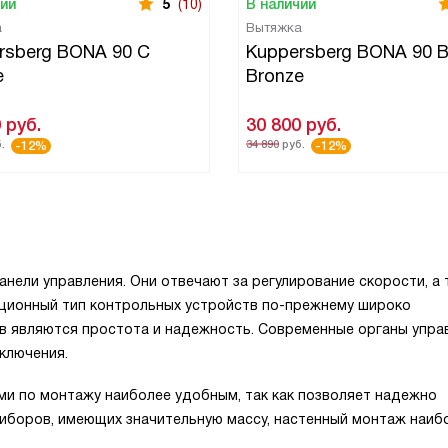
чии
5
(10)
В наличии
а
Вытяжка
rsberg BONA 90 C
Kuppersberg BONA 90 
e
Bronze
0
руб.
30 800
руб.
.
34 890
руб.
-12%
-12%
анели управления. Они отвечают за регулирование скорости, а
иционный тип контрольных устройств по-прежнему широко
тв являются простота и надежность. Современные органы упра
ключения.
ми по монтажу наиболее удобным, так как позволяет надежно
риборов, имеющих значительную массу, настенный монтаж наиб