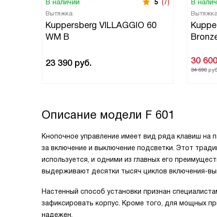
В наличии
5
(7)
В нали
Вытяжка
Вытяжк
Kuppersberg VILLAGGIO 60
Kuppe
WM B
Bronz
30 60
23 390
руб.
34 690
руб
Описание модели
F 601
Кнопочное управление имеет вид ряда клавиш на п
за включение и выключение подсветки. Этот трад
используется, и одними из главных его преимущес
выдерживают десятки тысяч циклов включения-вы
Настенный способ установки признан специалиста
зафиксировать корпус. Кроме того, для мощных п
надежен.