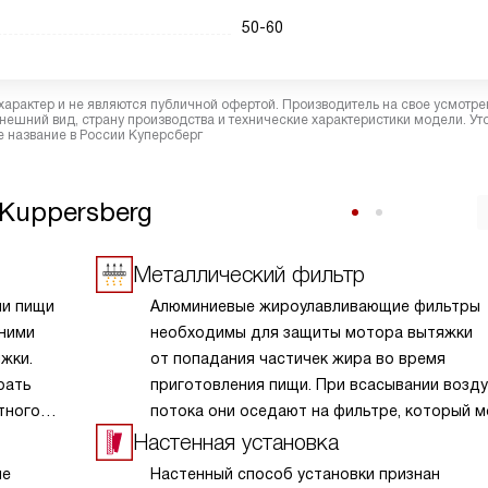
50-60
характер и не являются публичной офертой. Производитель на свое усмотре
ешний вид, страну производства и технические характеристики модели. Ут
 название в России Куперсберг
Kuppersberg
Металлический фильтр
ии пищи
Алюминиевые жироулавливающие фильтры
 ними
необходимы для защиты мотора вытяжки
жки.
от попадания частичек жира во время
рать
приготовления пищи. При всасывании возд
тного
потока они оседают на фильтре, который 
легко снять и очистить.
Настенная установка
ие
Настенный способ установки признан