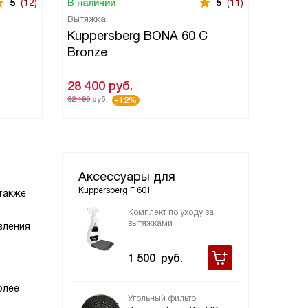
5
(12)
В наличии
5
(11)
В нали
Вытяжка
Вытяжк
B
Kuppersberg BONA 60 C
Kuppe
Bronze
Bronz
28 400
руб.
28 50
32 190
руб.
32 290
ру
-12%
Аксессуары для
Kuppersberg F 601
 также
Комплект по уходу за
вытяжками
вления
1 500
руб.
олее
Угольный фильтр