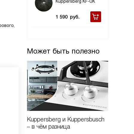
Kuppersberg KF-UK
1 590
руб.
рового,
Может быть полезно
Kuppersberg и Kuppersbusch
Виды в
– в чём разница