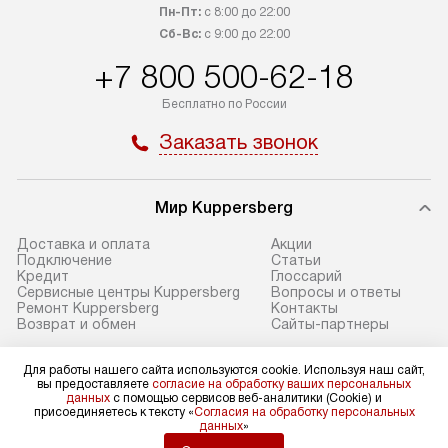
заказ до представительства
дополнительных
Пн-Пт:
с 8:00 до 22:00
транспортной компании в Москве.
Сб-Вс:
с 9:00 до 22:00
определяется в 
Пожалуйста, уточняйте условия
с прайс-листом,
+7 800 500-62-18
доставки у менеджера при
найти на нашем 
Бесплатно по России
оформлении заказа.
в разделе «Подк
Заказать звонок
В оговоренный день служба
Стандартная уст
доставки доставит упакованный
в себя: снятие у
прибор до подъезда. Если
и транспортиров
Мир Kuppersberg
требуется перенос прибора
при необходимо
до двери квартиры или до места
отдельных часте
Доставка и оплата
Акции
Подключение
Cтатьи
установки, предварительно
устанавливается
Кредит
Глоссарий
согласуйте это с менеджером.
нишу или на зар
Сервисные центры Kuppersberg
Вопросы и ответы
Ремонт Kuppersberg
Контакты
За данную услугу взимается
подготовленное
Возврат и обмен
Сайты-партнеры
дополнительная плата. Обратите
по уровню, а за
внимание на размеры прибора: если
к существующим
Для работы нашего сайта используются cookie. Используя наш сайт,
Для физических лиц
вы предоставляете
согласие на обработку ваших персональных
они не позволяют пронести его
После этого пр
shop@kuppers-russia.ru
данных
с помощью сервисов веб-аналитики (Cookie) и
через дверной проем,
запуск и предос
присоединяетесь к тексту «
Согласия на обработку персональных
Для юридических лиц
данных
»
business@kvalitet.company
то сотрудники транспортной
консультация по