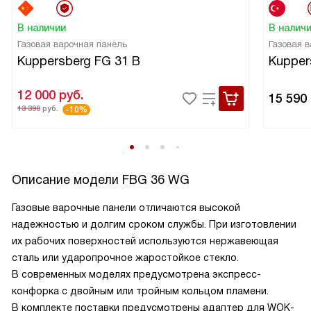
В наличии
В налич
Газовая варочная панель
Газовая 
Kuppersberg FG 31 B
Kupper
12 000
руб.
15 590
13 390
руб.
-10%
Описание модели
FBG 36 WG
Газовые варочные панели отличаются высокой
надежностью и долгим сроком службы. При изготовлении
их рабочих поверхностей используются нержавеющая
сталь или ударопрочное жаростойкое стекло.
В современных моделях предусмотрена экспресс-
конфорка с двойным или тройным кольцом пламени.
В комплекте поставки предусмотрены адаптер для WOK-