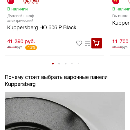
панель не только удобна и функциональна, но и прекрасно
В наличии
В налич
выглядит на моей кухне. Она стала настоящим украшением
Духовой шкаф
Вытяжка
и я получаю истинное удовольствие от ее использования!
электрический
Kupper
Kuppersberg HO 606 P Black
41 390
руб.
11 700
46 990
руб.
12 990
руб.
-12%
Почему стоит выбрать варочные панели
Kuppersberg