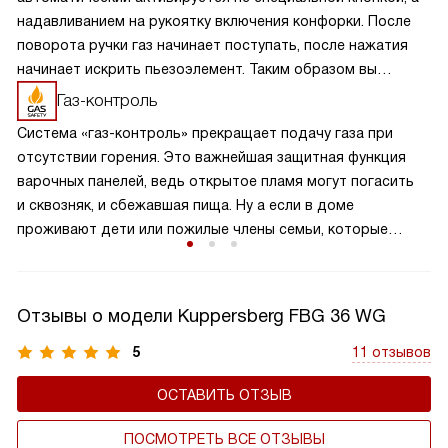
надавливанием на рукоятку включения конфорки. После
поворота ручки газ начинает поступать, после нажатия
начинает искрить пьезоэлемент. Таким образом вы
получаете пламя движением одной руки, что важно для
Газ-контроль
безопасности и попросту удобно.
Система «газ-контроль» прекращает подачу газа при
отсутствии горения. Это важнейшая защитная функция
варочных панелей, ведь открытое пламя могут погасить
и сквозняк, и сбежавшая пища. Ну а если в доме
проживают дети или пожилые члены семьи, которые
могут не заметить отсутствия пламени при положении
ручки подачи газа «Включено», газ-контроль жизненно
необходим.
Отзывы о модели Kuppersberg FBG 36 WG
5
11 отзывов
ОСТАВИТЬ ОТЗЫВ
ПОСМОТРЕТЬ ВСЕ ОТЗЫВЫ