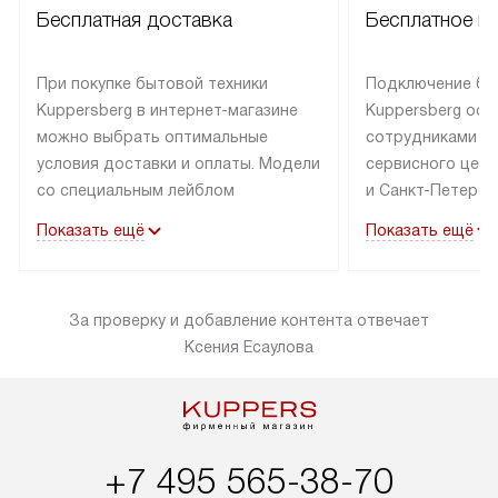
Бесплатная доставка
Бесплатное п
При покупке бытовой техники
Подключение бы
Kuppersberg в интернет-магазине
Kuppersberg осу
можно выбрать оптимальные
сотрудниками п
условия доставки и оплаты. Модели
сервисного цент
со специальным лейблом
и Санкт-Петербу
доставляется бесплатно по Москве
со специальным
Показать ещё
Показать ещё
в пределах МКАД до подъезда,
подключается к
выезд за МКАД оплачивается
коммуникациям б
дополнительно. Товар со статусом
необходимости 
За проверку и добавление контента отвечает
«в наличии» может быть отправлен
за пределы МКАД
Ксения Есаулова
покупателю в течение трех дней.
дополнительная 
Доставка в Санкт-Петербург
коммуникации п
и другие регионы осуществляется
наличие установ
через транспортную компанию.
и подключение 
После 100% предоплаты наша
и канализации в
+7 495 565-38-70
компания бесплатно доставит ваш
от категории те