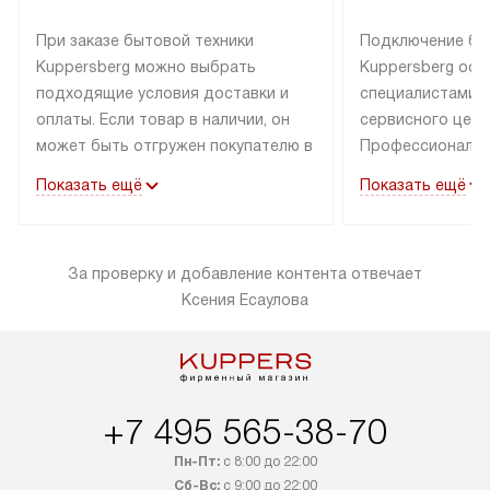
При заказе бытовой техники
Подключение бы
Kuppersberg можно выбрать
Kuppersberg осу
подходящие условия доставки и
специалистами 
оплаты. Если товар в наличии, он
сервисного цент
может быть отгружен покупателю в
Профессиональн
течение трех дней. Техника со
гарантия долгой
Показать ещё
Показать ещё
специальным лейблом
эксплуатации тех
доставляется бесплатно по
Санкт-Петербург
Москве. Выезд за МКАД
специальным ле
За проверку и добавление контента отвечает
оплачивается дополнительно.
подключается б
Ксения Есаулова
Возможна доставка товаров по
мастера за МКА
России.
за дополнительн
+7 495 565-38-70
Пн-Пт:
с 8:00 до 22:00
Сб-Вс:
с 9:00 до 22:00