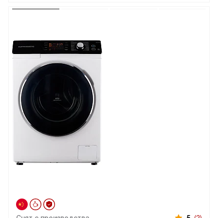
Снят с производства
5
(2)