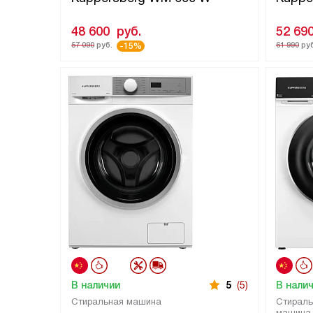
48 600
руб.
52 69
57 090
руб.
61 990
руб
-15%
В наличии
5
(5)
В нали
Стиральная машина
Стираль
машина