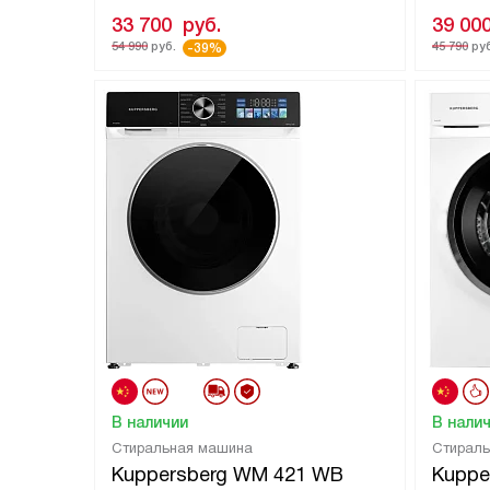
33 700
руб.
39 00
54 990
руб.
45 790
руб
-39%
В наличии
В нали
Стиральная машина
Стирал
Kuppersberg WM 421 WB
Kuppe