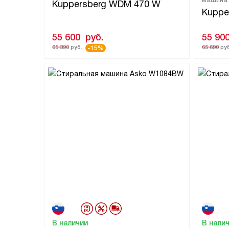
Kuppersberg WDM 470 W
Kuppe
55 600
руб.
55 90
65 390
руб.
65 690
руб
-15%
В наличии
В нали