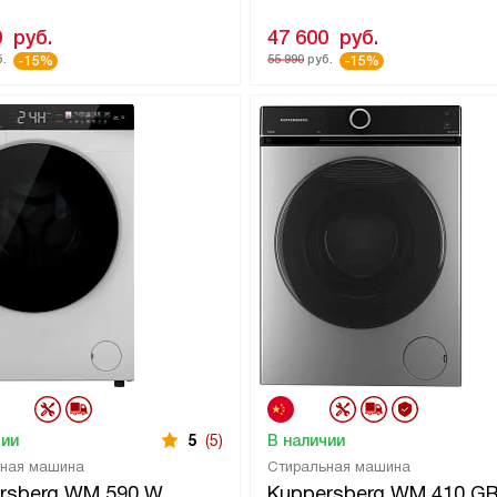
0
руб.
47 600
руб.
.
55 990
руб.
-15%
-15%
чии
5
(5)
В наличии
ьная машина
Стиральная машина
rsberg WM 590 W
Kuppersberg WM 410 G