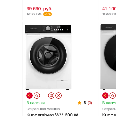
39 690
руб.
41 10
42 190
руб.
48 290
руб
-6%
В наличии
5
(3)
В нали
Стиральная машина
Стирал
Kuppersberg WM 600 W
Kuppe