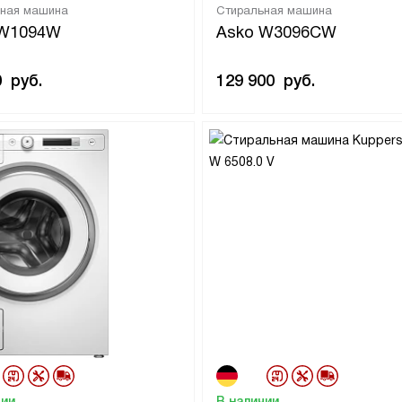
ьная машина
Стиральная машина
 W1094W
Asko W3096CW
0
руб.
129 900
руб.
чии
В наличии