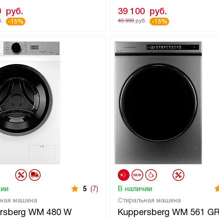
0
руб.
39 100
руб.
.
45 990
руб.
-15%
-15%
чии
5
(7)
В наличии
ьная машина
Стиральная машина
rsberg WM 480 W
Kuppersberg WM 561 G