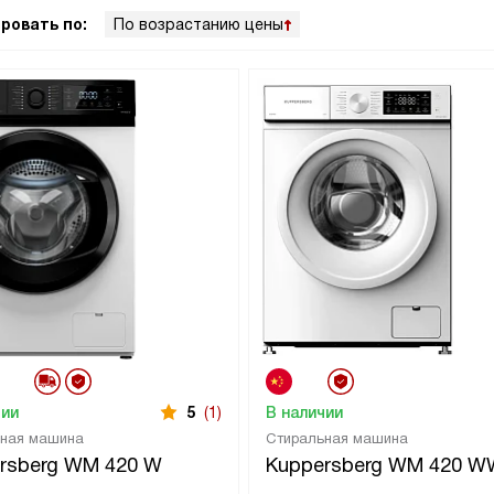
ровать по:
По возрастанию цены
чии
5
(1)
В наличии
ьная машина
Стиральная машина
rsberg WM 420 W
Kuppersberg WM 420 W