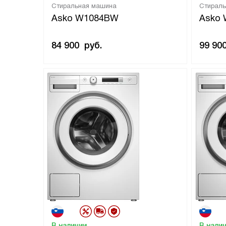
Стиральная машина
Стирал
Asko W1084BW
Asko
84 900
руб.
99 90
В наличии
В нали