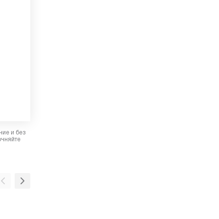
ние и без
очняйте
Инверторный двигатель