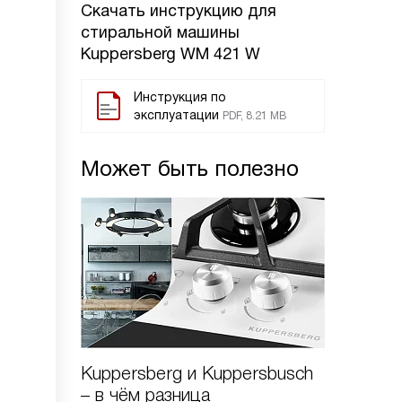
Скачать инструкцию для
стиральной машины
Kuppersberg WM 421 W
Инструкция по
эксплуатации
PDF, 8.21 MB
Может быть полезно
Kuppersberg и Kuppersbusch
Как от
– в чём разница
машину