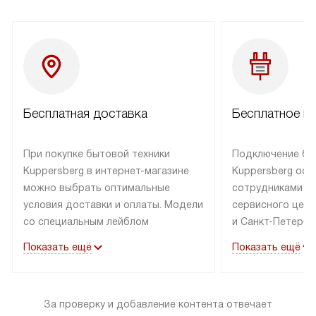
Бесплатная доставка
Бесплатное п
При покупке бытовой техники
Подключение бы
Kuppersberg в интернет-магазине
Kuppersberg осу
можно выбрать оптимальные
сотрудниками п
условия доставки и оплаты. Модели
сервисного цент
со специальным лейблом
и Санкт-Петербу
доставляется бесплатно по Москве
со специальным
Показать ещё
Показать ещё
в пределах МКАД до подъезда,
подключается к
выезд за МКАД оплачивается
коммуникациям б
дополнительно. Товар со статусом
необходимости 
За проверку и добавление контента отвечает
«в наличии» может быть отправлен
за пределы МКАД