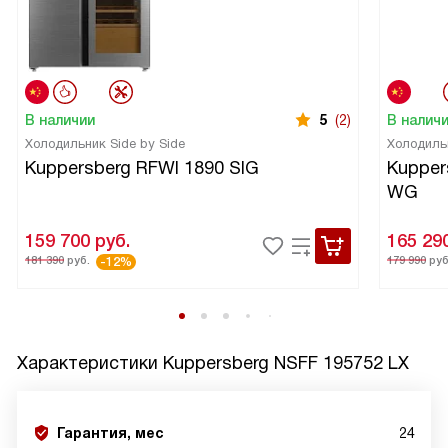
В наличии
5
(2)
В налич
Холодильник Side by Side
Холодиль
Kuppersberg RFWI 1890 SIG
Kupper
WG
159 700
руб.
165 29
181 390
руб.
179 990
руб
-12%
Характеристики
Kuppersberg NSFF 195752 LX
Гарантия, мес
24