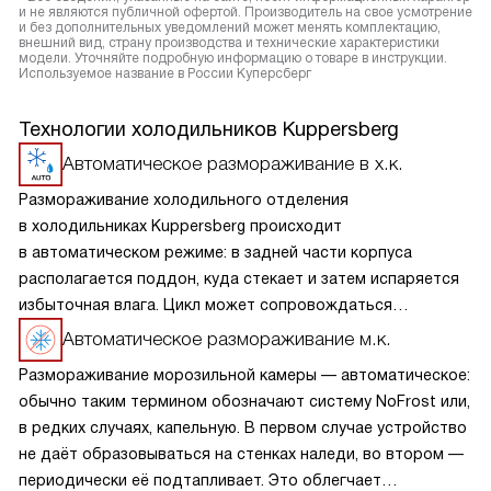
и не являются публичной офертой. Производитель на свое усмотрение
и без дополнительных уведомлений может менять комплектацию,
внешний вид, страну производства и технические характеристики
модели. Уточняйте подробную информацию о товаре в инструкции.
Используемое название в России Куперсберг
Технологии холодильников Kuppersberg
Автоматическое размораживание в х.к.
Размораживание холодильного отделения
в холодильниках Kuppersberg происходит
в автоматическом режиме: в задней части корпуса
располагается поддон, куда стекает и затем испаряется
избыточная влага. Цикл может сопровождаться
небольшим шумом. Процесс не требует участия человека,
Автоматическое размораживание м.к.
более того, применение дополнительных средств
Размораживание морозильной камеры — автоматическое:
категорически не рекомендуется.
обычно таким термином обозначают систему NoFrost или,
в редких случаях, капельную. В первом случае устройство
не даёт образовываться на стенках наледи, во втором —
периодически её подтапливает. Это облегчает