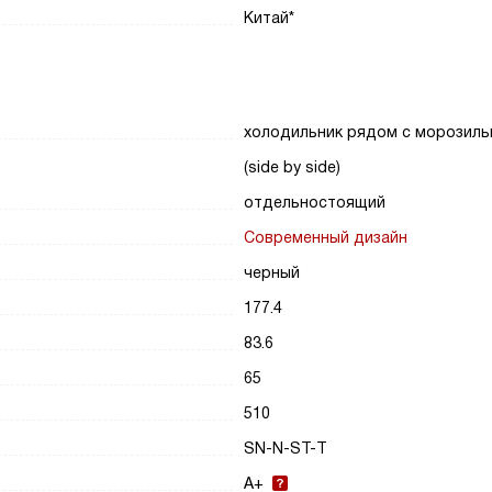
Китай*
холодильник рядом с морозиль
(side by side)
отдельностоящий
Современный дизайн
черный
177.4
83.6
65
510
SN-N-ST-T
A+