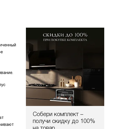
личенный
ое
ивание.
пус
Собери комплект –
ат
получи скидку до 100%
ичивают
на товар