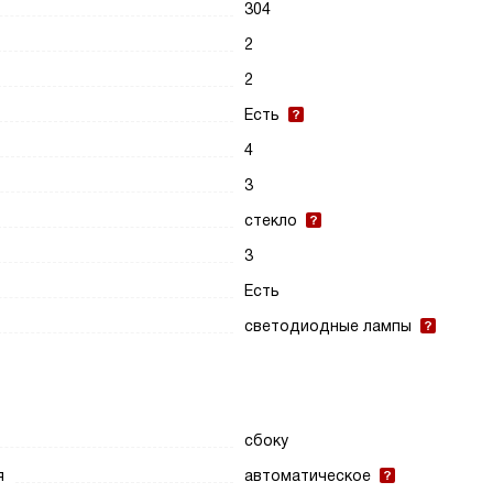
304
2
2
Есть
4
3
стекло
3
Есть
светодиодные лампы
сбоку
я
автоматическое