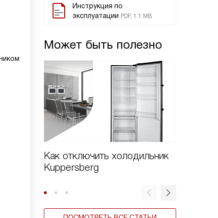
Инструкция по
эксплуатации
PDF, 1.1 MB
Может быть полезно
ником
Как отключить холодильник
Как пе
Kuppersberg
холоди
ПОСМОТРЕТЬ ВСЕ СТАТЬИ