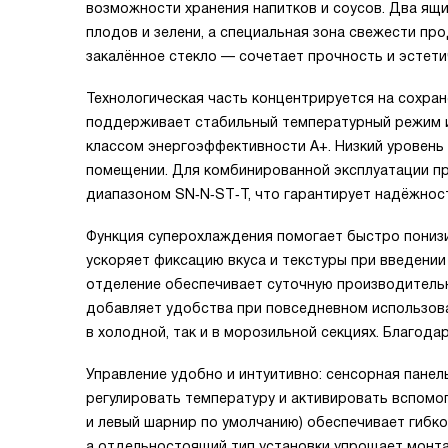
возможности хранения напитков и соусов. Два ящ
плодов и зелени, а специальная зона свежести пр
закалённое стекло — сочетает прочность и эстети
Технологическая часть концентрируется на сохра
поддерживает стабильный температурный режим и
классом энергоэффективности A+. Низкий уровень 
помещении. Для комбинированной эксплуатации п
диапазоном SN‑N‑ST‑T, что гарантирует надёжност
Функция суперохлаждения помогает быстро понизи
ускоряет фиксацию вкуса и текстуры при введени
отделение обеспечивает суточную производительно
добавляет удобства при повседневном использова
в холодной, так и в морозильной секциях. Благода
Управление удобно и интуитивно: сенсорная пане
регулировать температуру и активировать вспомо
и левый шарнир по умолчанию) обеспечивает гибко
а отдельностоящий тип установки упрощает монта