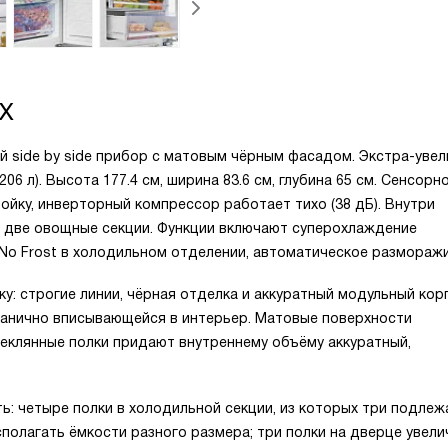
DX
й side by side прибор с матовым чёрным фасадом. Экстра-уве
06 л). Высота 177.4 см, ширина 83.6 см, глубина 65 см. Сенсорн
йку, инверторный компрессор работает тихо (38 дБ). Внутри
 и две овощные секции. Функции включают суперохлаждение
 No Frost в холодильном отделении, автоматическое размораж
: строгие линии, чёрная отделка и аккуратный модульный кор
рганично вписывающейся в интерьер. Матовые поверхности
теклянные полки придают внутреннему объёму аккуратный,
ь: четыре полки в холодильной секции, из которых три подлеж
полагать ёмкости разного размера; три полки на дверце увел