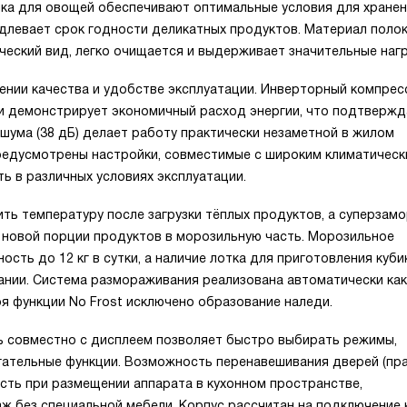
ика для овощей обеспечивают оптимальные условия для хране
одлевает срок годности деликатных продуктов. Материал поло
ческий вид, легко очищается и выдерживает значительные нагр
нении качества и удобстве эксплуатации. Инверторный компрес
 демонстрирует экономичный расход энергии, что подтвержд
шума (38 дБ) делает работу практически незаметной в жилом
редусмотрены настройки, совместимые с широким климатичес
ь в различных условиях эксплуатации.
ть температуру после загрузки тёплых продуктов, а суперзам
и новой порции продуктов в морозильную часть. Морозильное
сть до 12 кг в сутки, а наличие лотка для приготовления куби
нии. Система размораживания реализована автоматически как
ря функции No Frost исключено образование наледи.
ль совместно с дисплеем позволяет быстро выбирать режимы,
гательные функции. Возможность перенавешивания дверей (пр
сть при размещении аппарата в кухонном пространстве,
ж без специальной мебели. Корпус рассчитан на подключение 