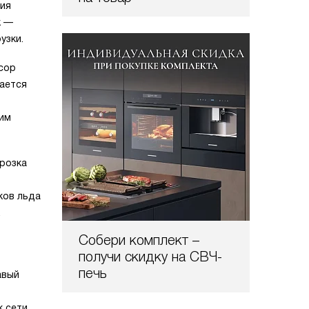
ния
к —
узки.
сор
ается
ким
орозка
ков льда
Собери комплект –
получи скидку на СВЧ-
печь
авый
к сети