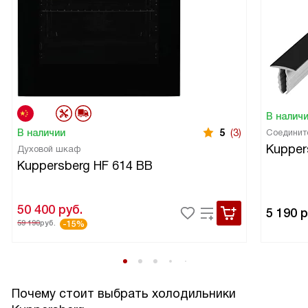
В налич
В наличии
5
(3)
Соединит
Kupper
Духовой шкаф
Kuppersberg HF 614 BB
50 400
руб.
5 190
р
59 190
руб.
-15%
Почему стоит выбрать холодильники