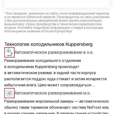
* Все сведения, указанные на сайте, носят информационный характер
и не являются публичной офертой. Производитель на свое усмотрение
и без дополнительных уведомлений может менять комплектацию,
внешний вид, страну производства и технические характеристики
модели. Уточняйте подробную информацию о товаре в инструкции.
Используемое название в России Куперсберг
Технологии холодильников Kuppersberg
Автоматическое размораживание в х.к.
Размораживание холодильного отделения
в холодильниках Kuppersberg происходит
в автоматическом режиме: в задней части корпуса
располагается поддон, куда стекает и затем испаряется
избыточная влага. Цикл может сопровождаться
небольшим шумом. Процесс не требует участия человека,
Автоматическое размораживание м.к.
более того, применение дополнительных средств
Размораживание морозильной камеры — автоматическое:
категорически не рекомендуется.
обычно таким термином обозначают систему NoFrost или,
в редких случаях, капельную. В первом случае устройство