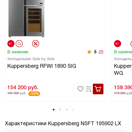
В наличии
5
(2)
В налич
Холодильник Side by Side
Холодиль
Kuppersberg RFWI 1890 SIG
Kupper
WG
154 200
руб.
158 39
181 390
руб.
179 990
руб
-15%
Характеристики
Kuppersberg NSFT 195902 LX