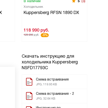
В наличии
5
(3)
В нали
Холодильник
Холоди
X
Kuppersberg RFSN 1890 DX
Kuppe
RBSN 
118 990
руб.
163 8
129 290
руб.
184 590
р
-8%
Скачать инструкцию для
холодильника
Kuppersberg
NSFD17793C
Схема встраивания
JPG, 119.93 KB
Схема встраивания - 2
JPG, 32.64 KB
Инструкция по