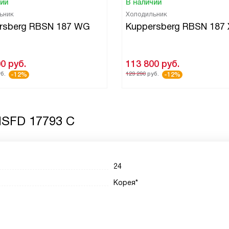
чии
В наличии
ьник
Холодильник
rsberg RBSN 187 WG
Kuppersberg RBSN 187 
00
руб.
113 800
руб.
б.
129 290
руб.
-12%
-12%
NSFD 17793 C
24
Корея*