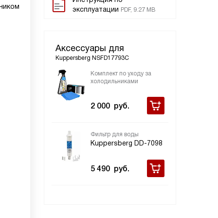
ником
эксплуатации
PDF, 9.27 MB
Аксессуары для
Kuppersberg NSFD17793C
Комплект по уходу за
холодильниками
2 000
руб.
Фильтр для воды
Kuppersberg DD-7098
5 490
руб.