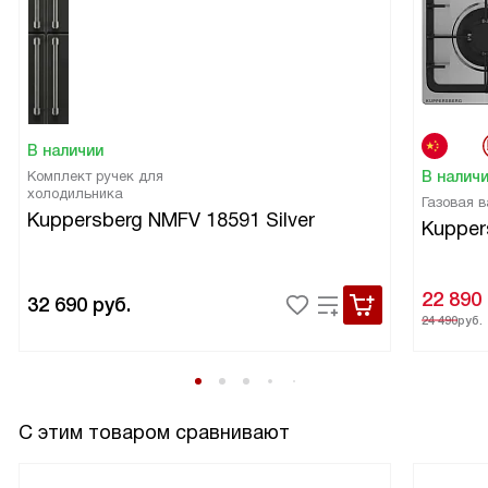
В наличии
Комплект ручек для
В налич
холодильника
Газовая 
Kuppersberg NMFV 18591 Silver
Kupper
22 890
32 690
руб.
24 490
руб.
С этим товаром сравнивают