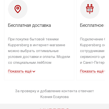
Бесплатная доставка
Бесплатное п
При покупке бытовой техники
Подключение бы
Kuppersberg в интернет-магазине
Kuppersberg осу
можно выбрать оптимальные
сотрудниками п
условия доставки и оплаты. Модели
сервисного цент
со специальным лейблом
и Санкт-Петербу
доставляется бесплатно по Москве
со специальным
Показать ещё
Показать ещё
в пределах МКАД до подъезда,
подключается к
выезд за МКАД оплачивается
коммуникациям б
дополнительно. Товар со статусом
необходимости 
За проверку и добавление контента отвечает
«в наличии» может быть отправлен
за пределы МКАД
Ксения Есаулова
покупателю в течение трех дней.
дополнительная 
Доставка в Санкт-Петербург
коммуникации п