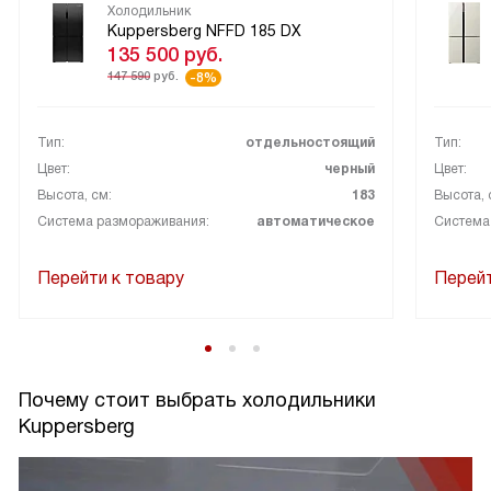
Холодильник
Kuppersberg NFFD 185 DX
135 500
руб.
147 590
руб.
-8%
Тип:
отдельностоящий
Тип:
Цвет:
черный
Цвет:
Высота, см:
183
Высота, 
Система размораживания:
автоматическое
Система
Перейти к товару
Перейт
Почему стоит выбрать холодильники
Kuppersberg