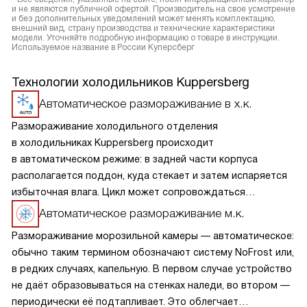
и не являются публичной офертой. Производитель на свое усмотрение
и без дополнительных уведомлений может менять комплектацию,
внешний вид, страну производства и технические характеристики
модели. Уточняйте подробную информацию о товаре в инструкции.
Используемое название в России Куперсберг
Технологии холодильников Kuppersberg
Автоматическое размораживание в х.к.
Размораживание холодильного отделения
в холодильниках Kuppersberg происходит
в автоматическом режиме: в задней части корпуса
располагается поддон, куда стекает и затем испаряется
избыточная влага. Цикл может сопровождаться
небольшим шумом. Процесс не требует участия человека,
Автоматическое размораживание м.к.
более того, применение дополнительных средств
Размораживание морозильной камеры — автоматическое:
категорически не рекомендуется.
обычно таким термином обозначают систему NoFrost или,
в редких случаях, капельную. В первом случае устройство
не даёт образовываться на стенках наледи, во втором —
периодически её подтапливает. Это облегчает