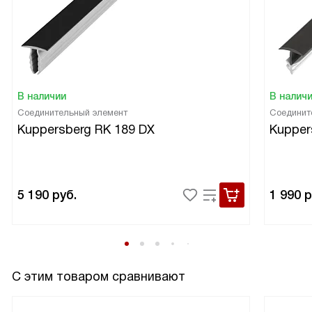
я чувствую, что сделала правильный выбор! Он не только
красивый и вместительный, но и экономит
электроэнергию, что приятно для семейного бюджета.
Каждый день пользуюсь им с удовольствием и ни разу не
пожалела о покупке!
В наличии
В налич
Соединительный элемент
Соединит
Kuppersberg RK 189 DX
Kupper
5 190
руб.
1 990
р
С этим товаром сравнивают