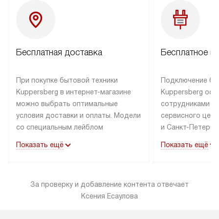
Бесплатная доставка
Бесплатное п
При покупке бытовой техники
Подключение бы
Kuppersberg в интернет-магазине
Kuppersberg осу
можно выбрать оптимальные
сотрудниками п
условия доставки и оплаты. Модели
сервисного цент
со специальным лейблом
и Санкт-Петербу
доставляется бесплатно по Москве
со специальным
Показать ещё
Показать ещё
в пределах МКАД до подъезда,
подключается к
выезд за МКАД оплачивается
коммуникациям б
дополнительно. Товар со статусом
необходимости 
За проверку и добавление контента отвечает
«в наличии» может быть отправлен
за пределы МКАД
Ксения Есаулова
покупателю в течение трех дней.
дополнительная 
Доставка в Санкт-Петербург
коммуникации п