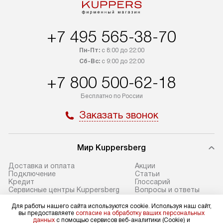
и другие регионы осуществляется
наличие установ
через транспортную компанию.
и подключение 
После 100% предоплаты наша
и канализации в
+7 495 565-38-70
компания бесплатно доставит ваш
от категории те
заказ до представительства
дополнительных
Пн-Пт:
с 8:00 до 22:00
транспортной компании в Москве.
Сб-Вс:
с 9:00 до 22:00
определяется в 
Пожалуйста, уточняйте условия
с прайс-листом,
+7 800 500-62-18
доставки у менеджера при
найти на нашем 
Бесплатно по России
оформлении заказа.
в разделе «Подк
Заказать звонок
В оговоренный день служба
Стандартная уст
доставки доставит упакованный
в себя: снятие у
прибор до подъезда. Если
и транспортиров
Мир Kuppersberg
требуется перенос прибора
при необходимо
до двери квартиры или до места
отдельных часте
Доставка и оплата
Акции
Подключение
Cтатьи
установки, предварительно
устанавливается
Кредит
Глоссарий
согласуйте это с менеджером.
нишу или на зар
Сервисные центры Kuppersberg
Вопросы и ответы
Ремонт Kuppersberg
Контакты
За данную услугу взимается
подготовленное
Возврат и обмен
Сайты-партнеры
Для работы нашего сайта используются cookie. Используя наш сайт,
дополнительная плата. Обратите
по уровню, а за
вы предоставляете
согласие на обработку ваших персональных
данных
с помощью сервисов веб-аналитики (Cookie) и