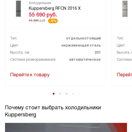
Холодильник
Kuppersberg RFCN 2016 X
55 690
руб.
61 390
руб.
-9%
Тип:
отдельностоящий
Тип:
Цвет:
нержавеющая сталь
Цвет:
Высота, см:
201
Высота, 
Система размораживания:
автоматическое
Система
Перейти к товару
Перейт
Почему стоит выбрать холодильники
Kuppersberg