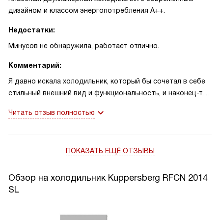
дизайном и классом энергопотребления A++.
Недостатки:
Минусов не обнаружила, работает отлично.
Комментарий:
Я давно искала холодильник, который бы сочетал в себе
стильный внешний вид и функциональность, и наконец-то
нашла! Он отлично вписался в интерьер моей кухни
Читать отзыв полностью
благодаря цвету нержавеющей стали и современному
дизайну. Очень порадовало наличие электронного
управления и дисплея — теперь можно легко
ПОКАЗАТЬ ЕЩЁ ОТЗЫВЫ
контролировать температуру и включать полезные
функции. Особенно люблю функцию суперохлаждения и
суперзаморозки — это просто спасение, когда нужно
Обзор на холодильник Kuppersberg RFCN 2014
быстро охладить напитки или заморозить продукты.
SL
Отдельно хочу отметить систему No Frost в обоих
отделениях — больше не приходится тратить время на