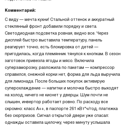
Комментарий:
С виду — мечта кухни! Стальной оттенок и аккуратный
стеклянный фронт добавили порядку и света.
Светодиодная подсветка ровная, видно все. Через
дисплей быстро выставила температуру, панель
реагирует точно, есть блокировка от детей —
пригодилась, когда племянник тянулся к кнопкам. В сезон
заготовок привезла ягоды и мясо. Включила
суперзаморозку, разложила по пакетам — компрессор
справился, снежной корки нет, форма для льда выручила
для лимонада. После больших покупок активирую
суперохлаждение — напитки и молочка быстро выходят
на холод, ничего не киснет у дверцы. Шум почти не
слышен, инвертор работает ровно. По расходу все
скромно: класс A++, в паспорте 261 кВт*ч/год, платежка
без сюрпризов. Сигнал открытой двери уже спасал:
однажды оставила щелочку, через минуту услышала