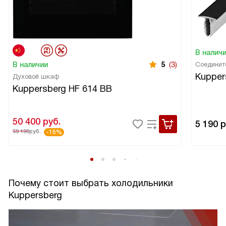
В налич
В наличии
5
(3)
Соединит
Kupper
Духовой шкаф
Kuppersberg HF 614 BB
50 400
руб.
5 190
р
59 190
руб.
-15%
Почему стоит выбрать холодильники
Kuppersberg