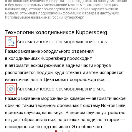
и не являются публичной офертой. Производитель на свое усмотрение
и без дополнительных уведомлений может менять комплектацию,
внешний вид, страну производства и технические характеристики
модели. Уточняйте подробную информацию о товаре в инструкции.
Используемое название в России Куперсберг
Технологии холодильников Kuppersberg
Автоматическое размораживание в х.к.
Размораживание холодильного отделения
в холодильниках Kuppersberg происходит
в автоматическом режиме: в задней части корпуса
располагается поддон, куда стекает и затем испаряется
избыточная влага. Цикл может сопровождаться
небольшим шумом. Процесс не требует участия человека,
Автоматическое размораживание м.к.
более того, применение дополнительных средств
Размораживание морозильной камеры — автоматическое:
категорически не рекомендуется.
обычно таким термином обозначают систему NoFrost или,
в редких случаях, капельную. В первом случае устройство
не даёт образовываться на стенках наледи, во втором —
периодически её подтапливает. Это облегчает