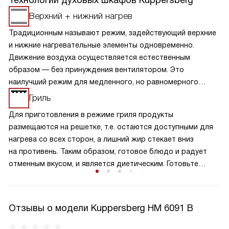
Технологии духовых шкафов Kuppersberg
Верхний + нижний нагрев
Традиционным называют режим, задействующий верхние
и нижние нагревательные элементы одновременно.
Движение воздуха осуществляется естественным
образом — без принуждения вентилятором. Это
наилучший режим для медленного, но равномерного
пропекания изделий теста, а также начиненных овощами
Гриль
мяса, птицы и рыбы.
Для приготовления в режиме гриля продукты
размещаются на решетке, т.е. остаются доступными для
нагрева со всех сторон, а лишний жир стекает вниз
на противень. Таким образом, готовое блюдо и радует
отменным вкусом, и является диетическим. Готовьте
на гриле блюда с румяной корочкой, а также
подсушивайте тосты.
Отзывы о модели Kuppersberg HM 6091 B