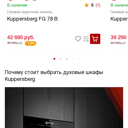
В наличии
5
(1)
В налич
Газовая варочная панель
Газовая 
Kuppersberg FG 78 B
Kupper
42 690
руб.
39 290
48 490
руб.
44 590
руб.
-12%
Почему стоит выбрать духовые шкафы
Kuppersberg