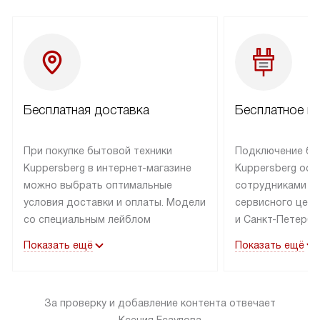
Бесплатная доставка
Бесплатное п
При покупке бытовой техники
Подключение бы
Kuppersberg в интернет-магазине
Kuppersberg осу
можно выбрать оптимальные
сотрудниками п
условия доставки и оплаты. Модели
сервисного цент
со специальным лейблом
и Санкт-Петербу
доставляется бесплатно по Москве
со специальным
Показать ещё
Показать ещё
в пределах МКАД до подъезда,
подключается к
выезд за МКАД оплачивается
коммуникациям б
дополнительно. Товар со статусом
необходимости 
За проверку и добавление контента отвечает
«в наличии» может быть отправлен
за пределы МКАД