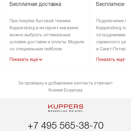
Бесплатная доставка
Бесплатное п
При покупке бытовой техники
Подключение бы
Kuppersberg в интернет-магазине
Kuppersberg осу
можно выбрать оптимальные
сотрудниками п
условия доставки и оплаты. Модели
сервисного цент
со специальным лейблом
и Санкт-Петербу
доставляется бесплатно по Москве
со специальным
Показать ещё
Показать ещё
в пределах МКАД до подъезда,
подключается к
выезд за МКАД оплачивается
коммуникациям б
дополнительно. Товар со статусом
необходимости 
За проверку и добавление контента отвечает
«в наличии» может быть отправлен
за пределы МКАД
Ксения Есаулова
покупателю в течение трех дней.
дополнительная 
Доставка в Санкт-Петербург
коммуникации п
и другие регионы осуществляется
наличие установ
через транспортную компанию.
и подключение 
После 100% предоплаты наша
и канализации в
+7 495 565-38-70
компания бесплатно доставит ваш
от категории те