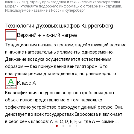
внешний вид, страну производства и технические характеристики
модели. Уточняйте подробную информацию о товаре в инструкции.
Используемое название в России Куперсберг
Технологии духовых шкафов Kuppersberg
Верхний + нижний нагрев
Традиционным называют режим, задействующий верхние
и нижние нагревательные элементы одновременно.
Движение воздуха осуществляется естественным
образом — без принуждения вентилятором. Это
наилучший режим для медленного, но равномерного
пропекания изделий теста, а также начиненных овощами
Класс А
мяса, птицы и рыбы.
Классификация по уровню энергопотребления дает
объективное представление о том, насколько
эффективно устройство расходует данный ресурс. Она
действует во всех государствах Евросоюза и включает
в себя семь классов: A, B, C, D, E, F, G, где А — самый
экономичный, G — наиболее энергозатратный. Класс