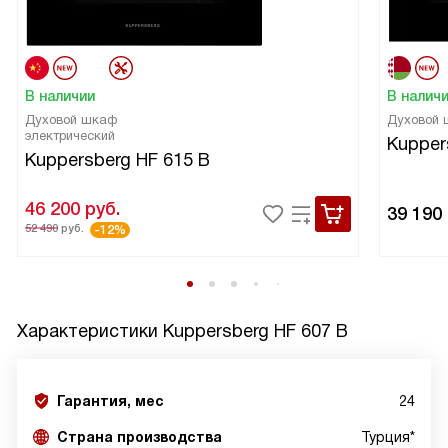
В наличии
В налич
Духовой шкаф
Духовой
электрический
Kupper
Kuppersberg HF 615 B
46 200
руб.
39 190
52 490
руб.
-12%
Характеристики
Kuppersberg HF 607 B
Гарантия, мес
24
Страна производства
Турция*