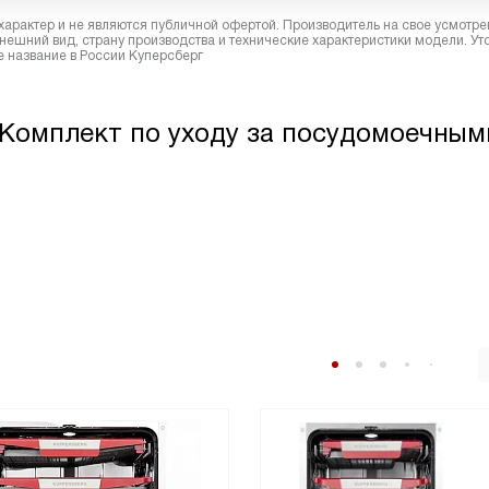
характер и не являются публичной офертой. Производитель на свое усмотре
ешний вид, страну производства и технические характеристики модели. Ут
 название в России Куперсберг
 Комплект по уходу за посудомоечным