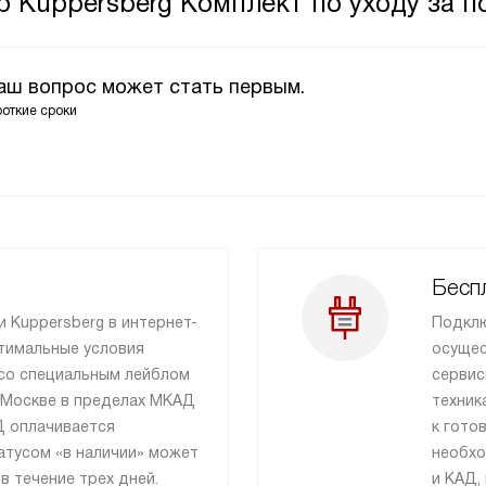
ар Kuppersberg Комплект по уходу за
Ваш вопрос может стать первым.
роткие сроки
Бесп
и Kuppersberg в интернет-
Подклю
тимальные условия
осущес
 со специальным лейблом
сервис
 Москве в пределах МКАД
техник
Д оплачивается
к гото
атусом «в наличии» может
необхо
в течение трех дней.
и КАД,