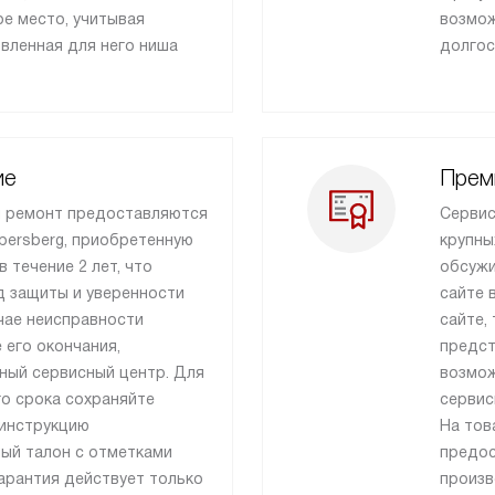
е место, учитывая
возмож
овленная для него ниша
долгос
ие
Прем
и ремонт предоставляются
Сервис
persberg, приобретенную
крупны
в течение 2 лет, что
обсужи
д защиты и уверенности
сайте 
учае неисправности
сайте,
 его окончания,
предст
ный сервисный центр. Для
возмож
о срока сохраняйте
сервис
 инструкцию
На тов
ный талон с отметками
предос
арантия действует только
произв