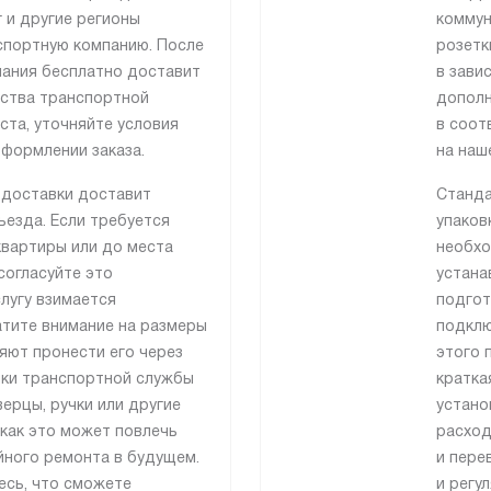
 и другие регионы
коммун
спортную компанию. После
розетк
ания бесплатно доставит
в зави
ьства транспортной
дополн
ста, уточняйте условия
в соот
формлении заказа.
на наш
 доставки доставит
Станда
езда. Если требуется
упаков
квартиры или до места
необхо
согласуйте это
устана
лугу взимается
подгот
атите внимание на размеры
подклю
ляют пронести его через
этого 
ики транспортной службы
кратка
ерцы, ручки или другие
устано
как это может повлечь
расход
йного ремонта в будущем.
и пере
есь, что сможете
и регу