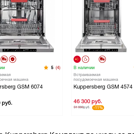
чии
5
(4)
В наличии
аемая
Встраиваемая
оечная машина
посудомоечная машина
rsberg GSM 6074
Kuppersberg GSM 4574
46 300
руб.
0
руб.
51 990
руб.
-11%