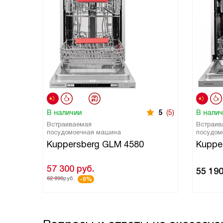
В наличии
5
(5)
В нали
Встраиваемая
Встраив
посудомоечная машина
посудом
Kuppersberg GLM 4580
Kuppe
57 300
руб.
55 19
62 890
руб.
-9%