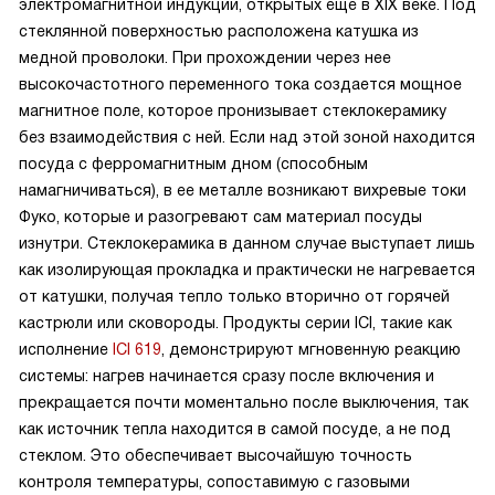
электромагнитной индукции, открытых еще в XIX веке. Под
стеклянной поверхностью расположена катушка из
медной проволоки. При прохождении через нее
высокочастотного переменного тока создается мощное
магнитное поле, которое пронизывает стеклокерамику
без взаимодействия с ней. Если над этой зоной находится
посуда с ферромагнитным дном (способным
намагничиваться), в ее металле возникают вихревые токи
Фуко, которые и разогревают сам материал посуды
изнутри. Стеклокерамика в данном случае выступает лишь
как изолирующая прокладка и практически не нагревается
от катушки, получая тепло только вторично от горячей
кастрюли или сковороды. Продукты серии ICI, такие как
исполнение
ICI 619
, демонстрируют мгновенную реакцию
системы: нагрев начинается сразу после включения и
прекращается почти моментально после выключения, так
как источник тепла находится в самой посуде, а не под
стеклом. Это обеспечивает высочайшую точность
контроля температуры, сопоставимую с газовыми