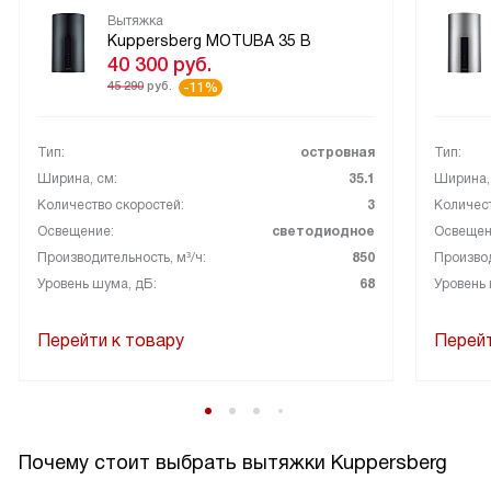
Вытяжка
Kuppersberg MOTUBA 35 B
40 300
руб.
45 290
руб.
-11%
Тип:
островная
Тип:
Ширина, см:
35.1
Ширина,
Количество скоростей:
3
Количест
Освещение:
светодиодное
Освещен
Производительность, м³/ч:
850
Производ
Уровень шума, дБ:
68
Уровень 
Перейти к товару
Перейт
Почему стоит выбрать вытяжки Kuppersberg