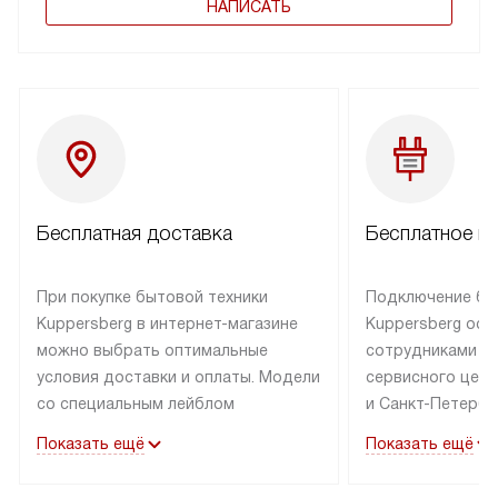
НАПИСАТЬ
Бесплатная доставка
Бесплатное п
При покупке бытовой техники
Подключение бы
Kuppersberg в интернет-магазине
Kuppersberg осу
можно выбрать оптимальные
сотрудниками п
условия доставки и оплаты. Модели
сервисного цент
со специальным лейблом
и Санкт-Петербу
доставляется бесплатно по Москве
со специальным
Показать ещё
Показать ещё
в пределах МКАД до подъезда,
подключается к
выезд за МКАД оплачивается
коммуникациям б