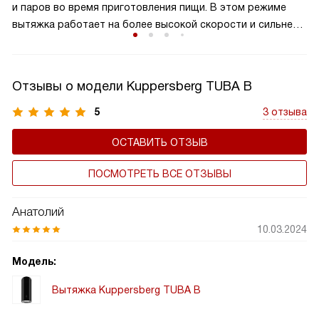
и паров во время приготовления пищи. В этом режиме
вытяжка работает на более высокой скорости и сильнее
всасывает воздух из помещения. В зависимости от
модели эта функция может быть активирована
посредством нажатия соответствующей кнопки на панели
Отзывы о модели Kuppersberg TUBA B
управления или автоматически, если датчики обнаружат
повышенную концентрацию запахов или паров.
5
3 отзыва
Интенсивный режим незаменим при готовке блюд,
ОСТАВИТЬ ОТЗЫВ
имеющих сильный аромат, или работе с несколькими
конфорками одновременно.
ПОСМОТРЕТЬ ВСЕ ОТЗЫВЫ
Анатолий
10.03.2024
Модель:
Вытяжка Kuppersberg TUBA B