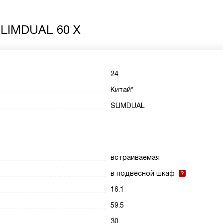
SLIMDUAL 60 X
24
Китай*
SLIMDUAL
встраиваемая
в подвесной шкаф
16.1
59.5
30