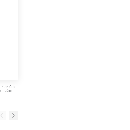
ние и без
очняйте