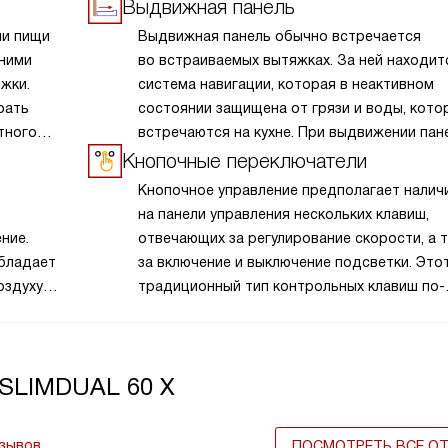
Выдвижная панель
ии пищи
Выдвижная панель обычно встречается
 ними
во встраиваемых вытяжках. За ней находит
жки.
система навигации, которая в неактивном
рать
состоянии защищена от грязи и воды, кото
тного
встречаются на кухне. При выдвижении пан
увеличивает площадь всасывания, что дел
Кнопочные переключатели
работу устройства более эффективной. Та
Кнопочное управление предполагает налич
выполняет декоративную роль и помогает 
на панели управления нескольких клавиш,
рабочую часть техники.
ние.
отвечающих за регулирование скорости, а 
обладает
за включение и выключение подсветки. Это
оздуху
традиционный тип контрольных клавиш по-
азование
прежнему широко используется, и одними
адежную
из главных его преимуществ являются прос
хов,
и надежность, проверенные временем.
 SLIMDUAL 60 X
и
Современные органы управления выдержи
хне. Это
десятки тысяч циклов включения-выключен
твует
и безупречно служат весь период использо
тзывов
ПОСМОТРЕТЬ ВСЕ О