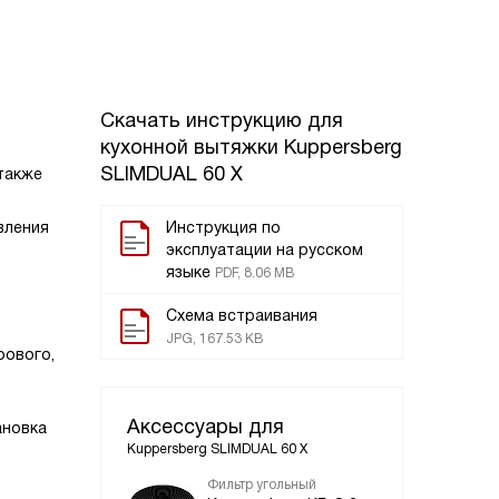
Скачать инструкцию для
кухонной вытяжки
Kuppersberg
SLIMDUAL 60 X
 также
вления
Инструкция по
эксплуатации на русском
языке
PDF, 8.06 MB
Схема встраивания
JPG, 167.53 KB
рового,
Аксессуары для
ановка
Kuppersberg SLIMDUAL 60 X
Фильтр угольный