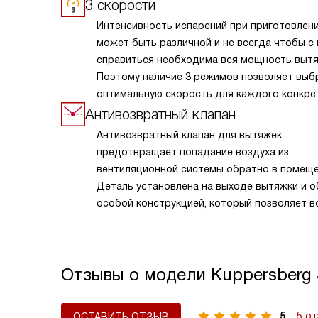
3 скорости
Интенсивность испарений при приготовлен
может быть различной и не всегда чтобы с
справиться необходима вся мощность вытя
Поэтому наличие 3 режимов позволяет выб
оптимальную скорость для каждого конкре
случая.
Антивозвратный клапан
Антивозвратный клапан для вытяжек
предотвращает попадание воздуха из
вентиляционной системы обратно в помеще
Деталь установлена на выходе вытяжки и 
особой конструкцией, который позволяет в
свободно выходить, но останавливает обр
обратного потока. Клапан обеспечивает н
защиту от возвращения нежелательных запа
Отзывы о модели Kuppersberg
повышает эффективность работы вытяжки 
поддерживает чистоту воздуха на вашей ку
важный элемент вытяжки, который способс
5
5 о
ОСТАВИТЬ ОТЗЫВ