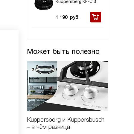
Kuppersberg KF-C 3
1 190
руб.
Может быть полезно
Kuppersberg и Kuppersbusch
Виды в
– в чём разница