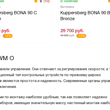
чии
5
(10)
В наличии
а
Вытяжка
rsberg BONA 90 C
Kuppersberg BONA 90 
e
Bronze
0
руб.
29 700
руб.
.
34 890
руб.
-15%
-15%
 WM O
анели управления. Они отвечают за регулирование скорости, а
иционный тип контрольных устройств по-прежнему широко
тв являются простота и надежность. Современные органы упра
ключения.
ми по монтажу наиболее удобным, так как позволяет надежно
риборов, имеющих значительную массу, настенный монтаж наиб