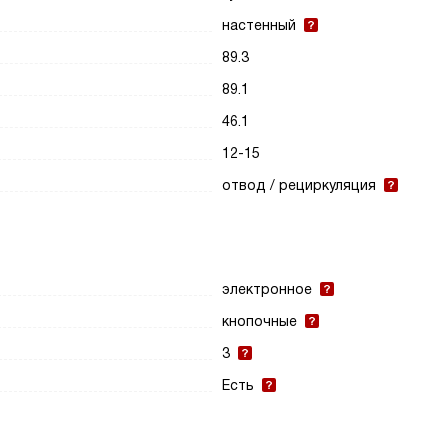
настенный
89.3
89.1
46.1
12-15
отвод / рециркуляция
электронное
кнопочные
3
Есть