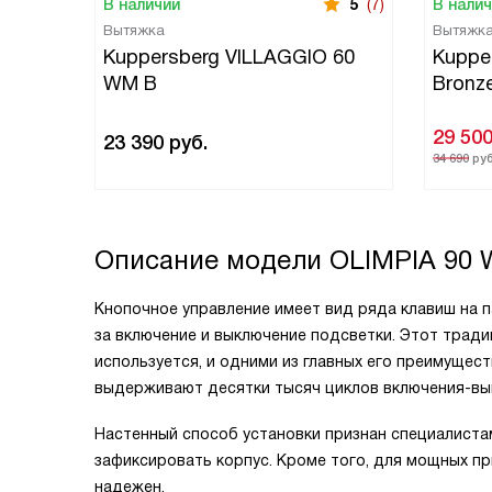
В наличии
5
(7)
В нали
Вытяжка
Вытяжк
Kuppersberg VILLAGGIO 60
Kuppe
WM B
Bronz
29 50
23 390
руб.
34 690
руб
Описание модели
OLIMPIA 90
Кнопочное управление имеет вид ряда клавиш на п
за включение и выключение подсветки. Этот трад
используется, и одними из главных его преимущес
выдерживают десятки тысяч циклов включения-вы
Настенный способ установки признан специалиста
зафиксировать корпус. Кроме того, для мощных п
надежен.