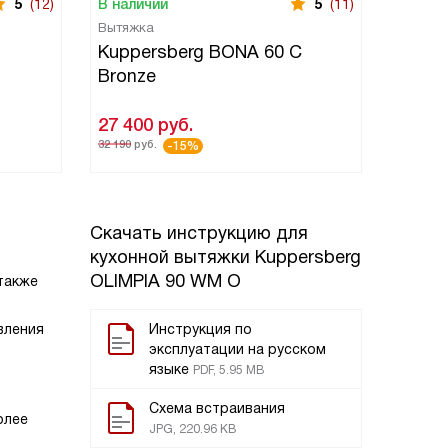
5
(12)
В наличии
5
(11)
В нали
Вытяжка
Вытяжк
B
Kuppersberg BONA 60 C
Kuppe
Bronze
Bronz
27 400
руб.
27 50
32 190
руб.
32 290
ру
-15%
Скачать инструкцию для
кухонной вытяжки
Kuppersberg
OLIMPIA 90 WM O
 также
вления
Инструкция по
эксплуатации на русском
языке
PDF, 5.95 MB
Схема встраивания
олее
JPG, 220.96 KB