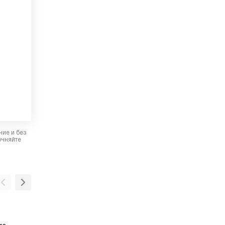
ние и без
очняйте
Настенная установка