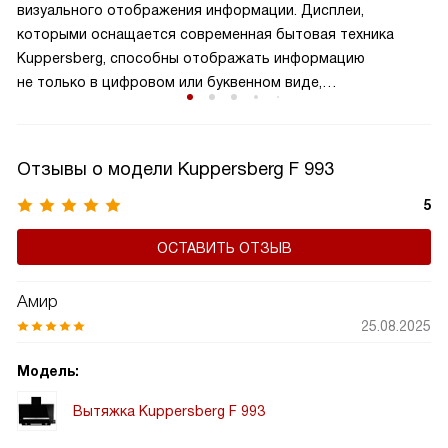
визуального отображения информации. Дисплеи,
поддерживает чистоту воздуха на вашей кухне. Это
которыми оснащается современная бытовая техника
важный элемент вытяжки, который способствует
Kuppersberg, способны отображать информацию
сохранению здорового микроклимата в комнате,
не только в цифровом или буквенном виде,
продляет срок службы устройства, а также не дает
но и в символьном, и в графическом. Они устойчивы
попадать внутрь холодному воздуху.
к механическим и температурным воздействиям, яркие и
контрастные.
Отзывы о модели Kuppersberg F 993
5
ОСТАВИТЬ ОТЗЫВ
Амир
25.08.2025
Модель:
Вытяжка Kuppersberg F 993