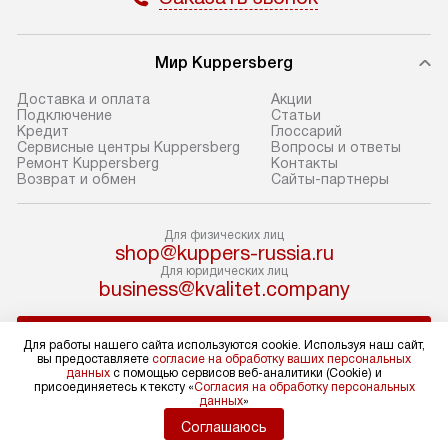
прибор до подъезда. Если
и транспортиров
требуется перенос прибора
при необходимо
до двери квартиры или до места
отдельных часте
Мир Kuppersberg
установки, предварительно
устанавливается
Доставка и оплата
Акции
согласуйте это с менеджером.
нишу или на зар
Подключение
Cтатьи
Кредит
Глоссарий
За данную услугу взимается
подготовленное
Сервисные центры Kuppersberg
Вопросы и ответы
дополнительная плата. Обратите
по уровню, а за
Ремонт Kuppersberg
Контакты
Возврат и обмен
Сайты-партнеры
внимание на размеры прибора: если
к существующим
они не позволяют пронести его
После этого пр
через дверной проем,
запуск и предос
Для физических лиц
shop@kuppers-russia.ru
то сотрудники транспортной
консультация по
Для юридических лиц
службы не смогут демонтировать
В стандартную у
business@kvalitet.company
дверцы, ручки или другие
не входят: прок
выступающие элементы, так как это
коммуникаций, 
НАПИСАТЬ РУКОВОДСТВУ
Для работы нашего сайта используются cookie. Используя наш сайт,
может повлечь отказ в проведении
материалы, нав
вы предоставляете
согласие на обработку ваших персональных
гарантийного ремонта в будущем.
и перевешивание
данных
с помощью сервисов веб-аналитики (Cookie) и
Политика конфиденциальности
присоединяетесь к тексту «
Согласия на обработку персональных
Перед заказом удостоверьтесь, что
Профессиональ
данных
»
Условия продажи
сможете переместить прибор
и регулярное об
Карта сайта
Соглашаюсь
в нужное место, учитывая размеры
помогают избеж
© 2004 – 2026 Магазин Kuppersberg «Kvalitet Trade, LLC»