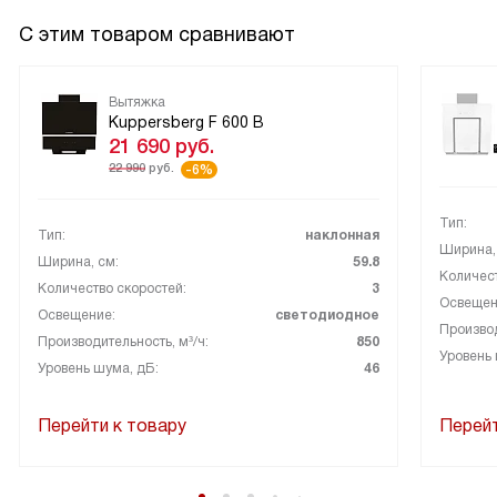
С этим товаром сравнивают
Вытяжка
Kuppersberg F 600 B
21 690
руб.
22 990
руб.
-6%
Тип:
Тип:
наклонная
Ширина,
Ширина, см:
59.8
Количест
Количество скоростей:
3
Освещен
Освещение:
светодиодное
Производ
Производительность, м³/ч:
850
Уровень 
Уровень шума, дБ:
46
Перейти к товару
Перейт