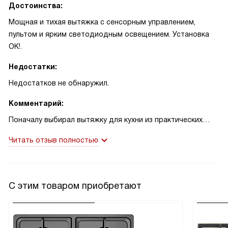
Достоинства:
Мощная и тихая вытяжка с сенсорным управлением,
пультом и ярким светодиодным освещением. Установка
OK!.
Недостатки:
Недостатков не обнаружил.
Комментарий:
Поначалу выбирал вытяжку для кухни из практических
соображений. Хотел тихую, но эффективную модель с
Читать отзыв полностью
удобным управлением. После нескольких недель
использования могу сказать спокойно: я доволен
покупкой. Сенсорное управление простое и отзывчивое,
на дисплее всё видно, а пульт действительно выручает,
С этим товаром приобретают
когда руки заняты или жарко у плиты. Светодиодные
лампы дают достаточный свет, готовить по вечерам
стало комфортнее.