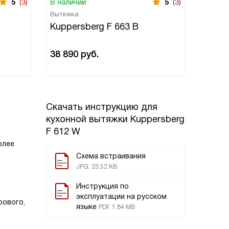
5
(3)
В наличии
5
(3)
В нали
Вытяжка
Вытяжк
Kuppersberg F 663 B
Kuppe
17 50
38 890
руб.
19 590
ру
Скачать инструкцию для
кухонной вытяжки
Kuppersberg
F 612 W
олее
Схема встраивания
JPG, 23.52 KB
Инструкция по
эксплуатации на русском
рового,
языке
PDF, 1.84 MB