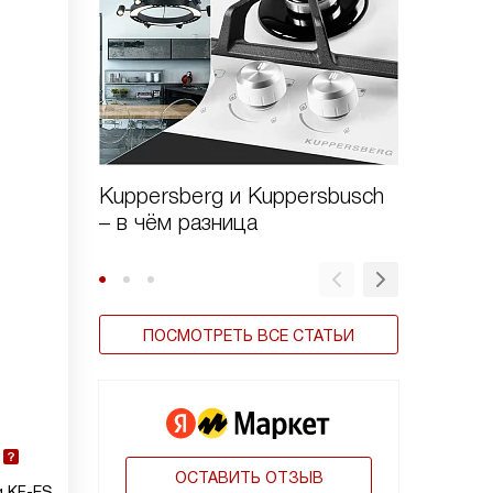
Kuppersberg и Kuppersbusch
Виды в
– в чём разница
ПОСМОТРЕТЬ ВСЕ СТАТЬИ
ОСТАВИТЬ ОТЗЫВ
g KF-ES