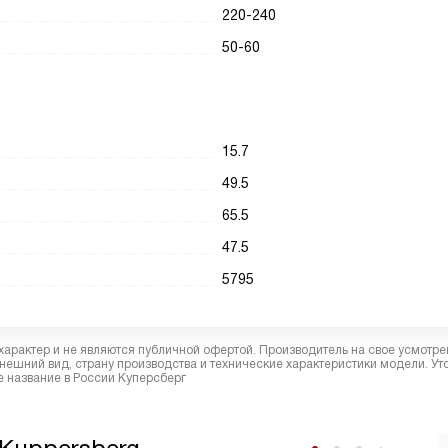
220-240
50-60
15.7
49.5
65.5
47.5
5795
характер и не являются публичной офертой. Производитель на свое усмотре
ешний вид, страну производства и технические характеристики модели. Ут
 название в России Куперсберг