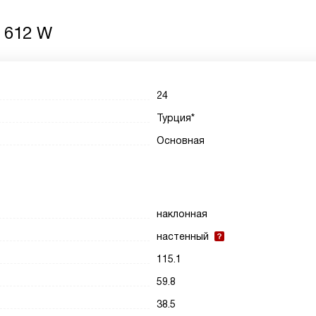
 612 W
24
Турция*
Основная
наклонная
настенный
115.1
59.8
38.5