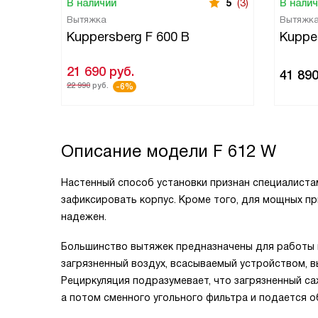
В наличии
5
(3)
В нали
Вытяжка
Вытяжк
Kuppersberg F 600 B
Kuppe
21 690
руб.
41 89
22 990
руб.
-6%
Описание модели
F 612 W
Настенный способ установки признан специалиста
зафиксировать корпус. Кроме того, для мощных п
надежен.
Большинство вытяжек предназначены для работы в
загрязненный воздух, всасываемый устройством, 
Рециркуляция подразумевает, что загрязненный с
а потом сменного угольного фильтра и подается о