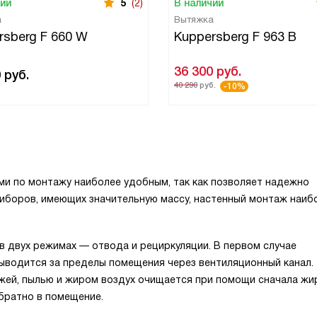
чии
5
(2)
В наличии
а
Вытяжка
rsberg F 660 W
Kuppersberg F 963 B
36 300
руб.
0
руб.
40 290
руб.
-10%
ми по монтажу наиболее удобным, так как позволяет надежно
риборов, имеющих значительную массу, настенный монтаж наиб
 двух режимах — отвода и рециркуляции. В первом случае
выводится за пределы помещения через вентиляционный канал.
ажей, пылью и жиром воздух очищается при помощи сначала жи
братно в помещение.