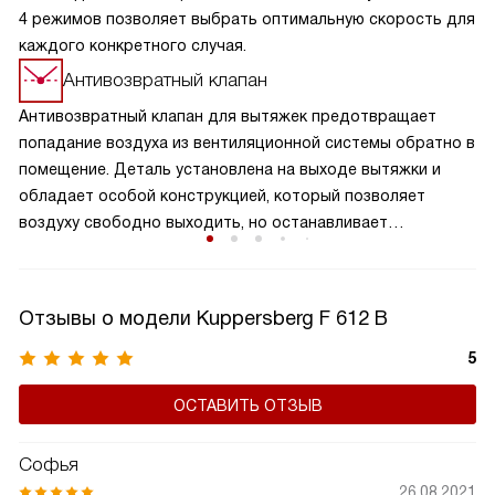
4 режимов позволяет выбрать оптимальную скорость для
каждого конкретного случая.
Антивозвратный клапан
Антивозвратный клапан для вытяжек предотвращает
попадание воздуха из вентиляционной системы обратно в
помещение. Деталь установлена на выходе вытяжки и
обладает особой конструкцией, который позволяет
воздуху свободно выходить, но останавливает
образование обратного потока. Клапан обеспечивает
надежную защиту от возвращения нежелательных
запахов, повышает эффективность работы вытяжки и
Отзывы о модели Kuppersberg F 612 B
поддерживает чистоту воздуха на вашей кухне. Это
важный элемент вытяжки, который способствует
5
сохранению здорового микроклимата в комнате,
ОСТАВИТЬ ОТЗЫВ
продляет срок службы устройства, а также не дает
попадать внутрь холодному воздуху.
Софья
26.08.2021