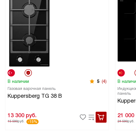
В наличии
5
(4)
В налич
Газовая варочная панель
Индукцио
панель
Kuppersberg TG 38 B
Kupper
13 300
руб.
21 000
15 590
руб.
24 590
руб.
-15%