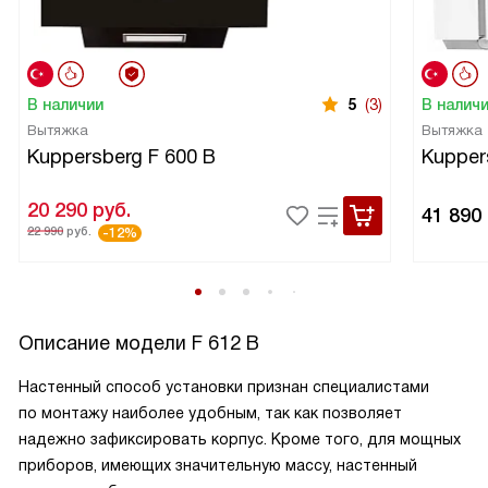
В наличии
5
(3)
В налич
Вытяжка
Вытяжка
Kuppersberg F 600 B
Kupper
20 290
руб.
41 890
22 990
руб.
-12%
Описание модели
F 612 B
Настенный способ установки признан специалистами
по монтажу наиболее удобным, так как позволяет
надежно зафиксировать корпус. Кроме того, для мощных
приборов, имеющих значительную массу, настенный