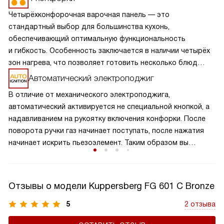
Четырёхконфорочная варочная панель — это
стандартный выбор для большинства кухонь,
обеспечивающий оптимальную функциональность
и гибкость. Особенность заключается в наличии четырёх
зон нагрева, что позволяет готовить несколько блюд
одновременно, экономя время и усилия. Разнообразие
Автоматический электроподжиг
размеров и мощностей конфорок подходит для
В отличие от механического электроподжига,
различных кулинарных задач, от быстрого кипячения
автоматический активируется не специальной кнопкой, а
до медленного тушения. Такая панель обеспечивает
надавливанием на рукоятку включения конфорки. После
равномерное распределение тепла и удобное
поворота ручки газ начинает поступать, после нажатия
расположение посуды, что делает её идеальной для
начинает искрить пьезоэлемент. Таким образом вы
семейного использования.
получаете пламя движением одной руки, что важно для
безопасности и попросту удобно.
Отзывы о модели Kuppersberg FG 601 C Bronze
5
2 отзыва