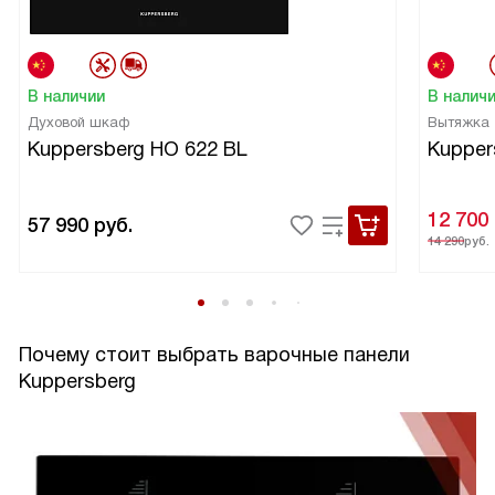
прочих неприятностях.
В общем, я просто в восторге от этой панели. Она стала
настоящим украшением моей кухни и делает процесс
В наличии
В налич
приготовления пищи настолько приятным и удобным!
Духовой шкаф
Вытяжка
Kuppersberg HO 622 BL
Kupper
12 700
57 990
руб.
14 290
руб.
Почему стоит выбрать варочные панели
Kuppersberg