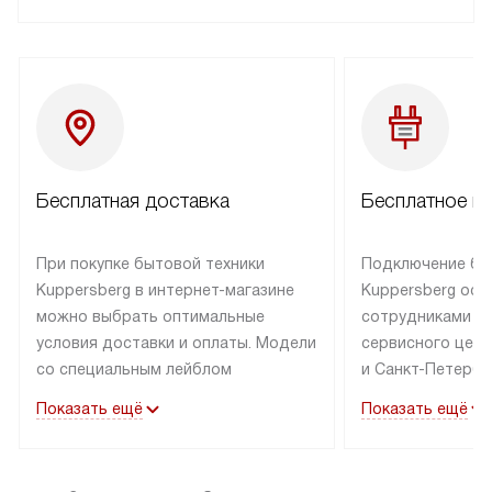
Бесплатная доставка
Бесплатное п
При покупке бытовой техники
Подключение бы
Kuppersberg в интернет-магазине
Kuppersberg осу
можно выбрать оптимальные
сотрудниками п
условия доставки и оплаты. Модели
сервисного цент
со специальным лейблом
и Санкт-Петербу
доставляется бесплатно по Москве
со специальным
Показать ещё
Показать ещё
в пределах МКАД до подъезда,
подключается к
выезд за МКАД оплачивается
коммуникациям б
дополнительно. Товар со статусом
необходимости 