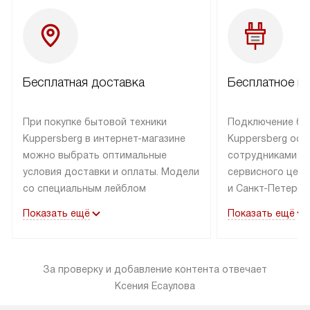
Бесплатная доставка
Бесплатное п
При покупке бытовой техники
Подключение бы
Kuppersberg в интернет-магазине
Kuppersberg осу
можно выбрать оптимальные
сотрудниками п
условия доставки и оплаты. Модели
сервисного цент
со специальным лейблом
и Санкт-Петербу
доставляется бесплатно по Москве
со специальным
Показать ещё
Показать ещё
в пределах МКАД до подъезда,
подключается к
выезд за МКАД оплачивается
коммуникациям б
дополнительно. Товар со статусом
необходимости 
За проверку и добавление контента отвечает
«в наличии» может быть отправлен
за пределы МКАД
Ксения Есаулова
покупателю в течение трех дней.
дополнительная 
Доставка в Санкт-Петербург
коммуникации п