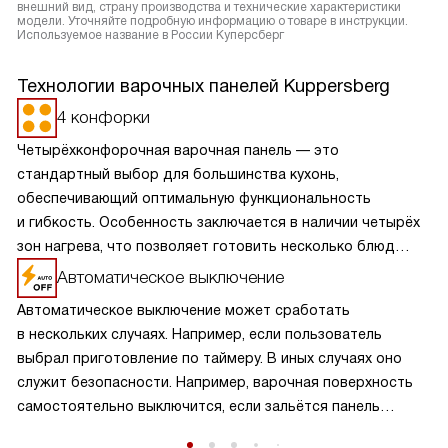
внешний вид, страну производства и технические характеристики
модели. Уточняйте подробную информацию о товаре в инструкции.
Используемое название в России Куперсберг
Технологии варочных панелей Kuppersberg
4 конфорки
Четырёхконфорочная варочная панель — это
стандартный выбор для большинства кухонь,
обеспечивающий оптимальную функциональность
и гибкость. Особенность заключается в наличии четырёх
зон нагрева, что позволяет готовить несколько блюд
одновременно, экономя время и усилия. Разнообразие
Автоматическое выключение
размеров и мощностей конфорок подходит для
Автоматическое выключение может сработать
различных кулинарных задач, от быстрого кипячения
в нескольких случаях. Например, если пользователь
до медленного тушения. Такая панель обеспечивает
выбрал приготовление по таймеру. В иных случаях оно
равномерное распределение тепла и удобное
служит безопасности. Например, варочная поверхность
расположение посуды, что делает её идеальной для
самостоятельно выключится, если зальётся панель
семейного использования.
управления. Также это случится, если нагрев происходит