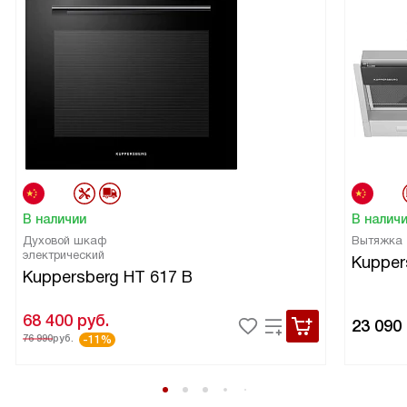
В наличии
В налич
Духовой шкаф
Вытяжка
электрический
Kupper
Kuppersberg HT 617 B
68 400
руб.
23 090
76 990
руб.
-11%