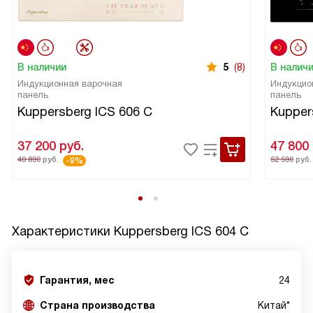
В наличии
5
(8)
В налич
Индукционная варочная
Индукцио
панель
панель
Kuppersberg ICS 606 C
Kupper
37 200
руб.
47 800
40 890
руб.
52 590
руб.
-9%
Характеристики
Kuppersberg ICS 604 C
Гарантия, мес
24
Страна производства
Китай*