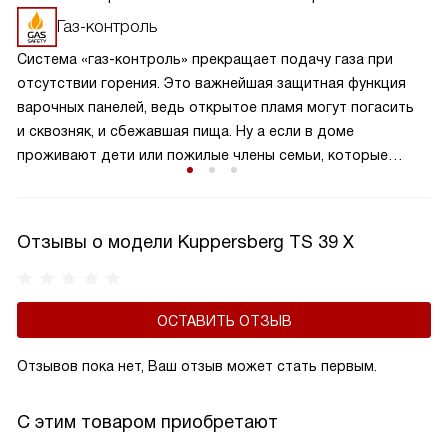
получаете пламя движением одной руки, что важно для
Газ-контроль
безопасности и попросту удобно.
Система «газ-контроль» прекращает подачу газа при
отсутствии горения. Это важнейшая защитная функция
варочных панелей, ведь открытое пламя могут погасить
и сквозняк, и сбежавшая пища. Ну а если в доме
проживают дети или пожилые члены семьи, которые
могут не заметить отсутствия пламени при положении
ручки подачи газа «Включено», газ-контроль жизненно
необходим.
Отзывы о модели Kuppersberg TS 39 X
ОСТАВИТЬ ОТЗЫВ
Отзывов пока нет, Ваш отзыв может стать первым.
С этим товаром приобретают