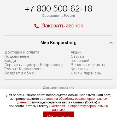
Пожалуйста, уточняйте условия
с прайс-листом,
+7 800 500-62-18
доставки у менеджера при
найти на нашем 
Бесплатно по России
оформлении заказа.
в разделе «Подк
Заказать звонок
В оговоренный день служба
Стандартная уст
доставки доставит упакованный
в себя: снятие у
прибор до подъезда. Если
и транспортиров
Мир Kuppersberg
требуется перенос прибора
при необходимо
до двери квартиры или до места
отдельных часте
Доставка и оплата
Акции
Подключение
Cтатьи
установки, предварительно
устанавливается
Кредит
Глоссарий
согласуйте это с менеджером.
нишу или на зар
Сервисные центры Kuppersberg
Вопросы и ответы
Ремонт Kuppersberg
Контакты
За данную услугу взимается
подготовленное
Возврат и обмен
Сайты-партнеры
дополнительная плата. Обратите
по уровню, а за
внимание на размеры прибора: если
к существующим
Для физических лиц
они не позволяют пронести его
После этого пр
shop@kuppers-russia.ru
Для работы нашего сайта используются cookie. Используя наш сайт,
через дверной проем,
запуск и предос
Для юридических лиц
вы предоставляете
согласие на обработку ваших персональных
business@kvalitet.company
то сотрудники транспортной
консультация по
данных
с помощью сервисов веб-аналитики (Cookie) и
присоединяетесь к тексту «
Согласия на обработку персональных
службы не смогут демонтировать
В стандартную у
данных
»
НАПИСАТЬ РУКОВОДСТВУ
дверцы, ручки или другие
не входят: прок
Соглашаюсь