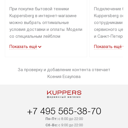
При покупке бытовой техники
Подключение бы
Kuppersberg в интернет-магазине
Kuppersberg осу
можно выбрать оптимальные
сотрудниками п
условия доставки и оплаты. Модели
сервисного цент
со специальным лейблом
и Санкт-Петербу
доставляется бесплатно по Москве
со специальным
Показать ещё
Показать ещё
в пределах МКАД до подъезда,
подключается к
выезд за МКАД оплачивается
коммуникациям б
дополнительно. Товар со статусом
необходимости 
За проверку и добавление контента отвечает
«в наличии» может быть отправлен
за пределы МКАД
Ксения Есаулова
покупателю в течение трех дней.
дополнительная 
Доставка в Санкт-Петербург
коммуникации п
и другие регионы осуществляется
наличие установ
через транспортную компанию.
и подключение 
После 100% предоплаты наша
и канализации в
+7 495 565-38-70
компания бесплатно доставит ваш
от категории те
заказ до представительства
дополнительных
Пн-Пт:
с 8:00 до 22:00
транспортной компании в Москве.
Сб-Вс:
с 9:00 до 22:00
определяется в 