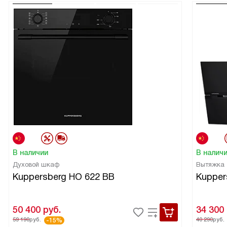
В наличии
В налич
Духовой шкаф
Вытяжка
Kuppersberg HO 622 BB
Kupper
50 400
руб.
34 300
59 190
руб.
40 290
руб.
-15%