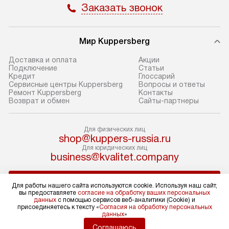
Заказать звонок
прибор до подъезда. Если
и транспортиров
требуется перенос прибора
при необходимо
до двери квартиры или до места
отдельных часте
Мир Kuppersberg
установки, предварительно
устанавливается
согласуйте это с менеджером.
нишу или на зар
Доставка и оплата
Акции
Подключение
Cтатьи
За данную услугу взимается
подготовленное
Кредит
Глоссарий
дополнительная плата. Обратите
по уровню, а за
Сервисные центры Kuppersberg
Вопросы и ответы
Ремонт Kuppersberg
Контакты
внимание на размеры прибора: если
к существующим
Возврат и обмен
Сайты-партнеры
они не позволяют пронести его
После этого пр
через дверной проем,
запуск и предос
Для физических лиц
то сотрудники транспортной
консультация по
shop@kuppers-russia.ru
службы не смогут демонтировать
В стандартную у
Для юридических лиц
дверцы, ручки или другие
не входят: прок
business@kvalitet.company
выступающие элементы, так как это
коммуникаций, 
может повлечь отказ в проведении
материалы, нав
НАПИСАТЬ РУКОВОДСТВУ
Для работы нашего сайта используются cookie. Используя наш сайт,
гарантийного ремонта в будущем.
и перевешивание
вы предоставляете
согласие на обработку ваших персональных
данных
с помощью сервисов веб-аналитики (Cookie) и
Перед заказом удостоверьтесь, что
Профессиональ
Политика конфиденциальности
присоединяетесь к тексту «
Согласия на обработку персональных
данных
»
сможете переместить прибор
и регулярное об
Условия продажи
Карта сайта
Соглашаюсь
в нужное место, учитывая размеры
помогают избеж