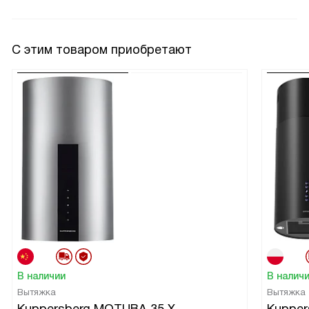
С этим товаром приобретают
В наличии
В налич
Вытяжка
Вытяжка
Kuppersberg MOTUBA 35 X
Kupper