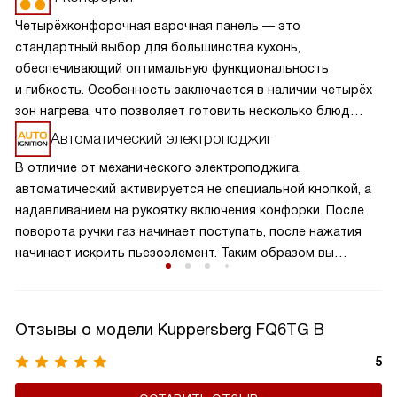
Четырёхконфорочная варочная панель — это
стандартный выбор для большинства кухонь,
обеспечивающий оптимальную функциональность
и гибкость. Особенность заключается в наличии четырёх
зон нагрева, что позволяет готовить несколько блюд
одновременно, экономя время и усилия. Разнообразие
Автоматический электроподжиг
размеров и мощностей конфорок подходит для
В отличие от механического электроподжига,
различных кулинарных задач, от быстрого кипячения
автоматический активируется не специальной кнопкой, а
до медленного тушения. Такая панель обеспечивает
надавливанием на рукоятку включения конфорки. После
равномерное распределение тепла и удобное
поворота ручки газ начинает поступать, после нажатия
расположение посуды, что делает её идеальной для
начинает искрить пьезоэлемент. Таким образом вы
семейного использования.
получаете пламя движением одной руки, что важно для
безопасности и попросту удобно.
Отзывы о модели Kuppersberg FQ6TG B
5