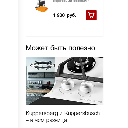
варочными панелями
1 900
руб.
Может быть полезно
Kuppersberg и Kuppersbusch
Варочн
– в чём разница
Kuppers
стекло