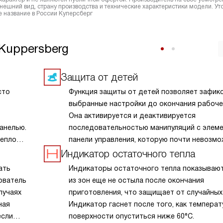
ешний вид, страну производства и технические характеристики модели. Ут
 название в России Куперсберг
Kuppersberg
Защита от детей
сто
Функция защиты от детей позволяет зафик
выбранные настройки до окончания рабочег
Она активируется и деактивируется
анелью.
последовательностью манипуляций с элем
тепло
панели управления, которую почти невозм
жать
повторить случайным образом. В некоторы
Индикатор остаточного тепла
ых
моделях такая блокировка сохраняется да
ать
Индикаторы остаточного тепла показывают
полного отключения прибора от электросн
зователь
из зон еще не остыла после окончания
лучаях
приготовления, что защищает от случайных
ная
Индикатор гаснет после того, как температ
если
поверхности опуститься ниже 60°С.