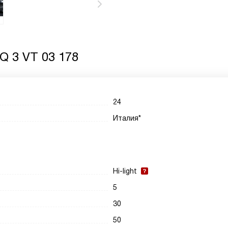
Q 3 VT 03 178
24
Италия*
Hi-light
5
30
50