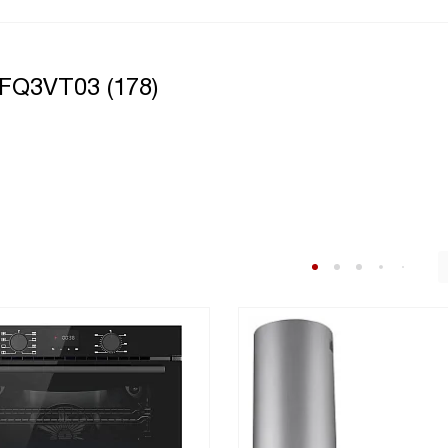
ится,
FQ3VT03 (178)