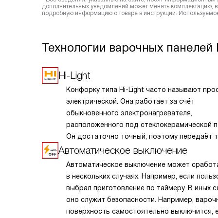
дополнительных уведомлений может менять комплектацию, вн
подробную информацию о товаре в инструкции. Используемое
Технологии варочных панелей 
Hi-Light
Конфорку типа Hi-Light часто называют про
электрической. Она работает за счёт
обыкновенного электронагревателя,
расположенного под стеклокерамической п
Он достаточно точный, поэтому передаёт 
не всей поверхности, а старается его удер
Автоматическое выключение
в определённой зоне. Поэтому КПД подобн
Автоматическое выключение может сработ
приборов варьируется от 65 до 75%, а сама
в нескольких случаях. Например, если поль
стеклокерамика нагревается меньше.
выбрал приготовление по таймеру. В иных с
оно служит безопасности. Например, вароч
поверхность самостоятельно выключится, 