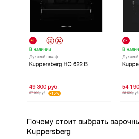
В наличии
В нали
Духовой шкаф
Духово
Kuppersberg HO 622 B
Kuppe
49 300
руб.
54 19
57 990
руб.
58 590
руб
-15%
Почему стоит выбрать варочн
Kuppersberg