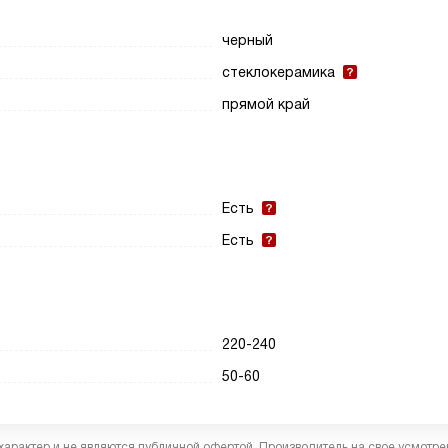
черный
стеклокерамика
прямой край
Есть
Есть
220-240
50-60
характер и не являются публичной офертой. Производитель на свое усмотре