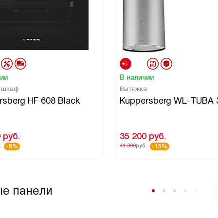
чии
В наличии
й шкаф
Вытяжка
rsberg HF 608 Black
Kuppersberg WL-TUBA 
0
руб.
35 200
руб.
.
41 390
руб.
-8%
-15%
ые панели