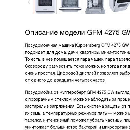
Описание модели
GFM 4275 G
Посудомоечная машина Kuppersberg GFM 4275 GW 
подойдет для дома, дачи, квартиры, мини-гостиниц
То есть, в нее помещается пара чашек, пара тарел
Сковороду разместить тоже можно, но тогда прид
очень простая. Цифровой дисплей позволяет выбр
от одного до двадцати четырех часов.
Посудомойка от Купперсберг GFM 4275 GW выгляди
с прозрачным стеклом: можно наблюдать за проце
застарелые загрязнения. Есть система защиты от 
их семь, а температурных режимов пять — можно 
тарелки, интенсивный поможет убрать частицы пищи
уничтожает большинство бактерий и микроорганиз