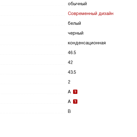
обычный
Современный дизайн
белый
черный
конденсационная
46.5
42
43.5
2
A
A
B