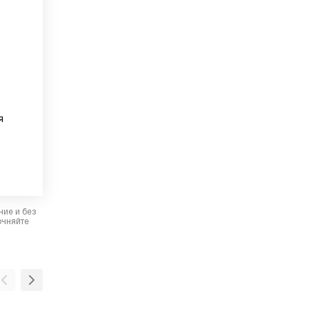
я
ние и без
очняйте