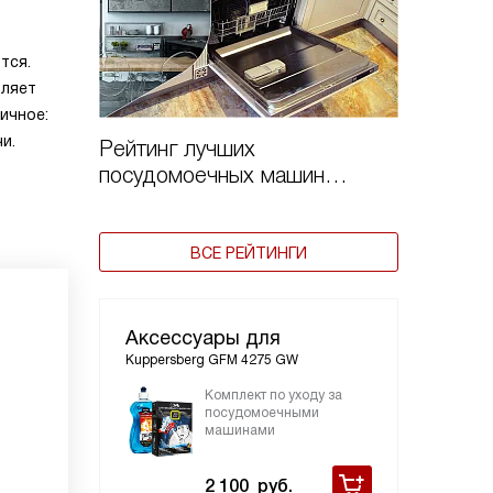
тся.
вляет
ичное:
и.
Рейтинг лучших
посудомоечных машин
Kuppersberg 2024 года
ВСЕ РЕЙТИНГИ
Аксессуары для
Kuppersberg GFM 4275 GW
Комплект по уходу за
посудомоечными
машинами
2 100
руб.