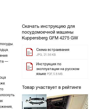
Скачать инструкцию для
посудомоечной машины
Kuppersberg GFM 4275 GW
 посуды.
юдца.
Схема встраивания
JPG, 21.56 KB
ения
рта —
Инструкция по
эксплуатации на русском
языке
PDF, 5.8 MB
ерца
аже
Товар участвует в рейтинге
го
олоснуть
ах
ожения,