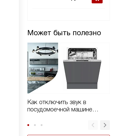
Может быть полезно
Как отключить звук в
Как от
посудомоечной машине
посудо
Kuppersberg
Kupper