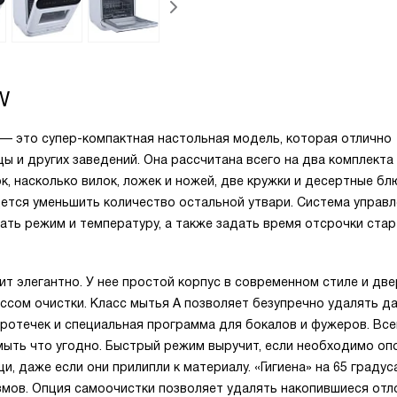
W
— это супер-компактная настольная модель, которая отлично
ы и других заведений. Она рассчитана всего на два комплекта
ок, насколько вилок, ложек и ножей, две кружки и десертные бл
ется уменьшить количество остальной утвари. Система управл
ать режим и температуру, а также задать время отсрочки ста
т элегантно. У нее простой корпус в современном стиле и дв
ссом очистки. Класс мытья А позволяет безупречно удалять д
протечек и специальная программа для бокалов и фужеров. Все
мыть что угодно. Быстрый режим выручит, если необходимо оп
, даже если они прилипли к материалу. «Гигиена» на 65 градус
мов. Опция самоочистки позволяет удалять накопившиеся отл