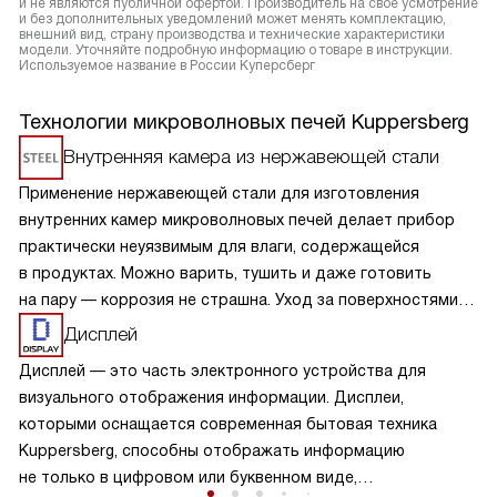
и не являются публичной офертой. Производитель на свое усмотрение
и без дополнительных уведомлений может менять комплектацию,
внешний вид, страну производства и технические характеристики
модели. Уточняйте подробную информацию о товаре в инструкции.
Используемое название в России Куперсберг
Технологии микроволновых печей Kuppersberg
Внутренняя камера из нержавеющей стали
Применение нержавеющей стали для изготовления
внутренних камер микроволновых печей делает прибор
практически неуязвимым для влаги, содержащейся
в продуктах. Можно варить, тушить и даже готовить
на пару — коррозия не страшна. Уход за поверхностями
из нержавейки прост, следует лишь избегать абразивных
Дисплей
чистящих средств.
Дисплей — это часть электронного устройства для
визуального отображения информации. Дисплеи,
которыми оснащается современная бытовая техника
Kuppersberg, способны отображать информацию
не только в цифровом или буквенном виде,