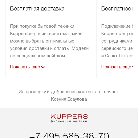
Бесплатная доставка
Бесплатное п
При покупке бытовой техники
Подключение бы
Kuppersberg в интернет-магазине
Kuppersberg осу
можно выбрать оптимальные
сотрудниками п
условия доставки и оплаты. Модели
сервисного цент
со специальным лейблом
и Санкт-Петербу
доставляется бесплатно по Москве
со специальным
Показать ещё
Показать ещё
в пределах МКАД до подъезда,
подключается к
выезд за МКАД оплачивается
коммуникациям б
дополнительно. Товар со статусом
необходимости 
За проверку и добавление контента отвечает
«в наличии» может быть отправлен
за пределы МКАД
Ксения Есаулова
покупателю в течение трех дней.
дополнительная 
Доставка в Санкт-Петербург
коммуникации п
и другие регионы осуществляется
наличие установ
через транспортную компанию.
и подключение 
После 100% предоплаты наша
и канализации в
+7 495 565-38-70
компания бесплатно доставит ваш
от категории те