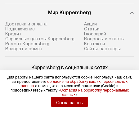
Мир Kuppersberg
Доставка и оплата
Акции
Подключение
Cтатьи
Кредит
Глоссарий
Сервисные центры Kuppersberg
Вопросы и ответы
Ремонт Kuppersberg
Контакты
Возврат и обмен
Сайты-партнеры
Kuppersberg в социальных сетях
Для работы нашего сайта используются cookie. Используя наш сайт,
вы предоставляете
согласие на обработку ваших персональных
данных
с помощью сервисов веб-аналитики (Cookie) и
присоединяетесь к тексту «
Согласия на обработку персональных
Для физических лиц
данных
»
shop@kuppers-russia.ru
Соглашаюсь
Для юридических лиц
business@kvalitet.company
НАПИСАТЬ РУКОВОДСТВУ