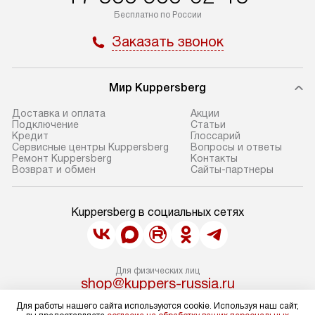
Бесплатно по России
Заказать звонок
Мир Kuppersberg
Доставка и оплата
Акции
Подключение
Cтатьи
Кредит
Глоссарий
Сервисные центры Kuppersberg
Вопросы и ответы
Ремонт Kuppersberg
Контакты
Возврат и обмен
Сайты-партнеры
Kuppersberg в социальных сетях
Для физических лиц
shop@kuppers-russia.ru
Для юридических лиц
business@kvalitet.company
Для работы нашего сайта используются cookie. Используя наш сайт,