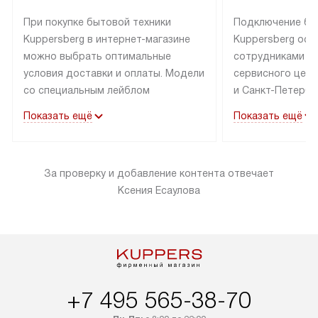
При покупке бытовой техники
Подключение бы
Kuppersberg в интернет-магазине
Kuppersberg осу
можно выбрать оптимальные
сотрудниками п
условия доставки и оплаты. Модели
сервисного цент
со специальным лейблом
и Санкт-Петербу
доставляется бесплатно по Москве
со специальным
Показать ещё
Показать ещё
в пределах МКАД до подъезда,
подключается к
выезд за МКАД оплачивается
коммуникациям б
дополнительно. Товар со статусом
необходимости 
За проверку и добавление контента отвечает
«в наличии» может быть отправлен
за пределы МКАД
Ксения Есаулова
покупателю в течение трех дней.
дополнительная 
Доставка в Санкт-Петербург
коммуникации п
и другие регионы осуществляется
наличие установ
через транспортную компанию.
и подключение 
После 100% предоплаты наша
и канализации в
компания бесплатно доставит ваш
от категории те
+7 495 565-38-70
заказ до представительства
дополнительных
транспортной компании в Москве.
определяется в 