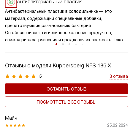
Антибактериальный пластик
Антибактериальный пластик в холодильнике — это
материал, содержащий специальные добавки,
препятствующие размножению бактерий.
Он обеспечивает гигиеничное хранение продуктов,
снижая риск загрязнения и продлевая их свежесть. Такой
пластик предотвращает неприятные запахи и плесень,
создавая безопасные условия для хранения пищи. Это
особенно важно для семей с маленькими детьми или
Отзывы о модели Kuppersberg NFS 186 X
пожилыми людьми, где здоровье и безопасность
продуктов имеют первостепенное значение.
5
3 отзыва
ОСТАВИТЬ ОТЗЫВ
ПОСМОТРЕТЬ ВСЕ ОТЗЫВЫ
Майя
25.02.2024