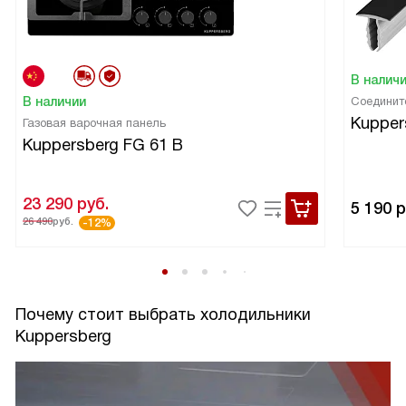
В налич
В наличии
Соединит
Kupper
Газовая варочная панель
Kuppersberg FG 61 B
23 290
руб.
5 190
р
26 490
руб.
-12%
Почему стоит выбрать холодильники
Kuppersberg