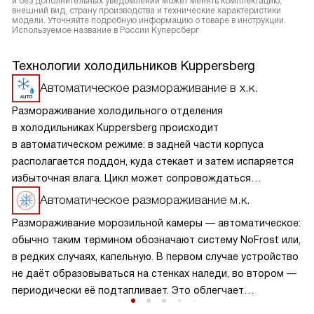
и без дополнительных уведомлений может менять комплектацию,
внешний вид, страну производства и технические характеристики
модели. Уточняйте подробную информацию о товаре в инструкции.
Используемое название в России Куперсберг
Технологии холодильников Kuppersberg
Автоматическое размораживание в х.к.
Размораживание холодильного отделения
в холодильниках Kuppersberg происходит
в автоматическом режиме: в задней части корпуса
располагается поддон, куда стекает и затем испаряется
избыточная влага. Цикл может сопровождаться
небольшим шумом. Процесс не требует участия человека,
Автоматическое размораживание м.к.
более того, применение дополнительных средств
Размораживание морозильной камеры — автоматическое:
категорически не рекомендуется.
обычно таким термином обозначают систему NoFrost или,
в редких случаях, капельную. В первом случае устройство
не даёт образовываться на стенках наледи, во втором —
периодически её подтапливает. Это облегчает
эксплуатацию.