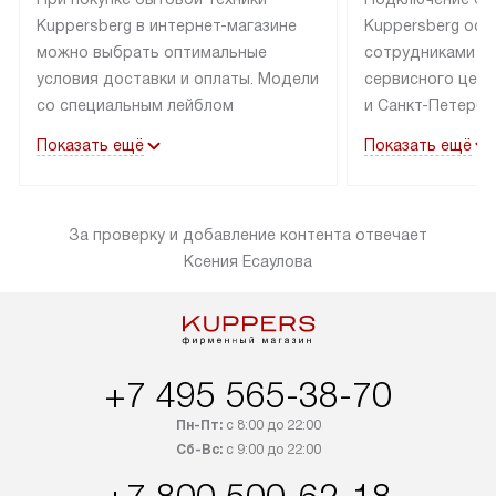
Kuppersberg в интернет-магазине
Kuppersberg осу
можно выбрать оптимальные
сотрудниками п
условия доставки и оплаты. Модели
сервисного цент
со специальным лейблом
и Санкт-Петербу
доставляется бесплатно по Москве
со специальным
Показать ещё
Показать ещё
в пределах МКАД до подъезда,
подключается к
выезд за МКАД оплачивается
коммуникациям б
дополнительно. Товар со статусом
необходимости 
За проверку и добавление контента отвечает
«в наличии» может быть отправлен
за пределы МКАД
Ксения Есаулова
покупателю в течение трех дней.
дополнительная 
Доставка в Санкт-Петербург
коммуникации п
и другие регионы осуществляется
наличие установ
через транспортную компанию.
и подключение 
После 100% предоплаты наша
и канализации в
+7 495 565-38-70
компания бесплатно доставит ваш
от категории те
заказ до представительства
дополнительных
Пн-Пт:
с 8:00 до 22:00
транспортной компании в Москве.
Сб-Вс:
с 9:00 до 22:00
определяется в 
Пожалуйста, уточняйте условия
с прайс-листом,