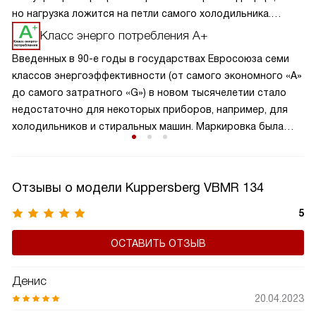
но нагрузка ложится на петли самого холодильника.
Поэтому рекомендуется не превышать вес фасада,
Класс энерго потребления A+
рекомендованный производителем. Для каждой модели
Введенных в 90-е годы в государствах Евросоюза семи
эти параметры зависят от площади дверцы и указаны
классов энергоэффективности (от самого экономного «А»
в инструкции.
до самого затратного «G») в новом тысячелетии стало
недостаточно для некоторых приборов, например, для
холодильников и стиральных машин. Маркировка была
дополнена знаками «плюс», т.е. приборы «А+» еще более
экономичны, нежели класса «А».
Отзывы о модели Kuppersberg VBMR 134
5
ОСТАВИТЬ ОТЗЫВ
Денис
20.04.2023