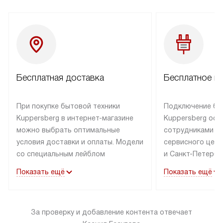
Бесплатная доставка
Бесплатное п
При покупке бытовой техники
Подключение бы
Kuppersberg в интернет-магазине
Kuppersberg осу
можно выбрать оптимальные
сотрудниками п
условия доставки и оплаты. Модели
сервисного цент
со специальным лейблом
и Санкт-Петербу
доставляется бесплатно по Москве
со специальным
Показать ещё
Показать ещё
в пределах МКАД до подъезда,
подключается к
выезд за МКАД оплачивается
коммуникациям б
дополнительно. Товар со статусом
необходимости 
За проверку и добавление контента отвечает
«в наличии» может быть отправлен
за пределы МКАД