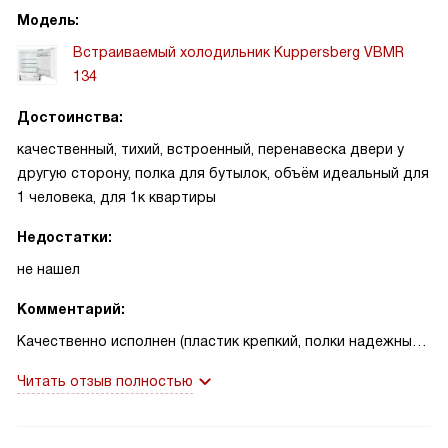
Модель:
Встраиваемый холодильник Kuppersberg VBMR
134
Достоинства:
качественный, тихий, встроенный, перенавеска двери у
другую сторону, полка для бутылок, объём идеальный для
1 человека, для 1к квартиры
Недостатки:
не нашел
Комментарий:
Качественно исполнен (пластик крепкий, полки надежные -
стекло и металлические прутья прочные, не скрипит
Читать отзыв полностью
ничего), работает тихо, вопросов к нему вообще никаких.
Действительно, турецкое производство оказалось
качественным, точно лучше, чем модели произведенные в