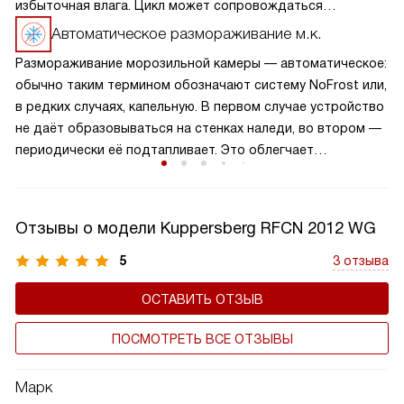
избыточная влага. Цикл может сопровождаться
небольшим шумом. Процесс не требует участия человека,
Автоматическое размораживание м.к.
более того, применение дополнительных средств
Размораживание морозильной камеры — автоматическое:
категорически не рекомендуется.
обычно таким термином обозначают систему NoFrost или,
в редких случаях, капельную. В первом случае устройство
не даёт образовываться на стенках наледи, во втором —
периодически её подтапливает. Это облегчает
эксплуатацию.
Отзывы о модели Kuppersberg RFCN 2012 WG
5
3 отзыва
ОСТАВИТЬ ОТЗЫВ
ПОСМОТРЕТЬ ВСЕ ОТЗЫВЫ
Марк