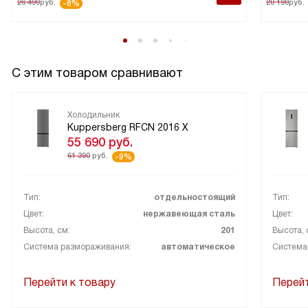
26 490
руб.
20 190
руб.
-8%
С этим товаром сравнивают
Холодильник
Kuppersberg RFCN 2016 X
55 690
руб.
61 390
руб.
-9%
Тип:
отдельностоящий
Тип:
Цвет:
нержавеющая сталь
Цвет:
Высота, см:
201
Высота, 
Система размораживания:
автоматическое
Система
Перейти к товару
Перейт