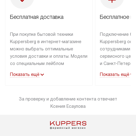
Бесплатная доставка
Бесплатное п
При покупке бытовой техники
Подключение бы
Kuppersberg в интернет-магазине
Kuppersberg осу
можно выбрать оптимальные
сотрудниками п
условия доставки и оплаты. Модели
сервисного цент
со специальным лейблом
и Санкт-Петербу
доставляется бесплатно по Москве
со специальным
Показать ещё
Показать ещё
в пределах МКАД до подъезда,
подключается к
выезд за МКАД оплачивается
коммуникациям б
дополнительно. Товар со статусом
необходимости 
За проверку и добавление контента отвечает
«в наличии» может быть отправлен
за пределы МКАД
Ксения Есаулова
покупателю в течение трех дней.
дополнительная 
Доставка в Санкт-Петербург
коммуникации п
и другие регионы осуществляется
наличие установ
через транспортную компанию.
и подключение 