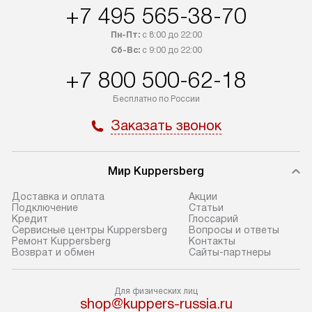
После 100% предоплаты наша
и канализации в
+7 495 565-38-70
компания бесплатно доставит ваш
от категории те
заказ до представительства
дополнительных
Пн-Пт:
с 8:00 до 22:00
транспортной компании в Москве.
Сб-Вс:
с 9:00 до 22:00
определяется в 
Пожалуйста, уточняйте условия
с прайс-листом,
+7 800 500-62-18
доставки у менеджера при
найти на нашем 
Бесплатно по России
оформлении заказа.
в разделе «Подк
Заказать звонок
В оговоренный день служба
Стандартная уст
доставки доставит упакованный
в себя: снятие у
прибор до подъезда. Если
и транспортиров
Мир Kuppersberg
требуется перенос прибора
при необходимо
до двери квартиры или до места
отдельных часте
Доставка и оплата
Акции
Подключение
Cтатьи
установки, предварительно
устанавливается
Кредит
Глоссарий
согласуйте это с менеджером.
нишу или на зар
Сервисные центры Kuppersberg
Вопросы и ответы
Ремонт Kuppersberg
Контакты
За данную услугу взимается
подготовленное
Возврат и обмен
Сайты-партнеры
дополнительная плата. Обратите
по уровню, а за
внимание на размеры прибора: если
к существующим
Для физических лиц
они не позволяют пронести его
После этого пр
shop@kuppers-russia.ru