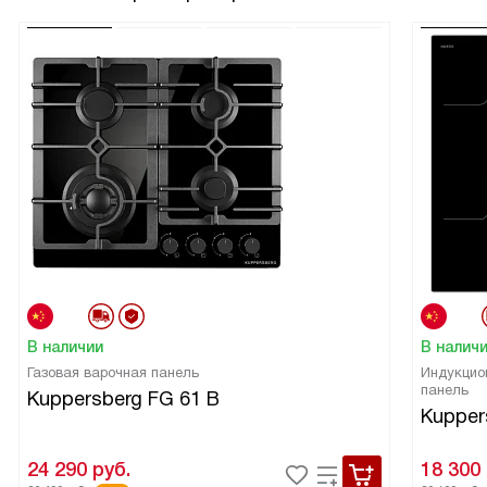
В наличии
В налич
Газовая варочная панель
Индукцио
панель
Kuppersberg FG 61 B
Kupper
24 290
руб.
18 300