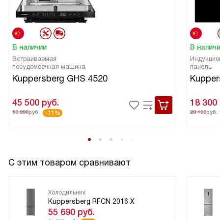
В наличии
В налич
Встраиваемая
Индукцио
посудомоечная машина
панель
Kuppersberg GHS 4520
Kupper
45 500
руб.
18 300
50 990
руб.
20 190
руб.
-11%
С этим товаром сравнивают
Холодильник
Kuppersberg RFCN 2016 X
55 690
руб.