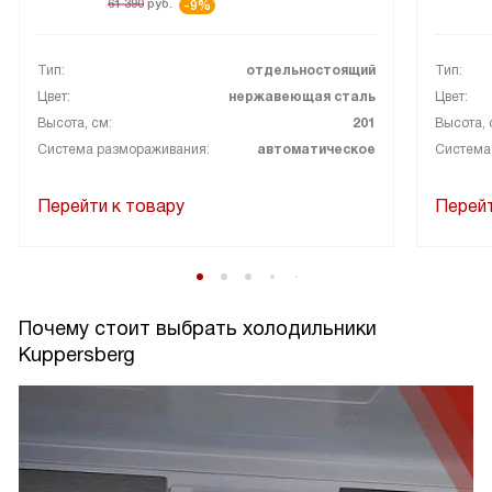
61 390
руб.
-9%
Тип:
отдельностоящий
Тип:
Цвет:
нержавеющая сталь
Цвет:
Высота, см:
201
Высота, 
Система размораживания:
автоматическое
Система
Перейти к товару
Перейт
Почему стоит выбрать холодильники
Kuppersberg