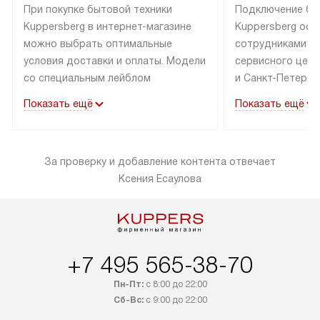
При покупке бытовой техники
Подключение бы
Kuppersberg в интернет-магазине
Kuppersberg осу
можно выбрать оптимальные
сотрудниками п
условия доставки и оплаты. Модели
сервисного цент
со специальным лейблом
и Санкт-Петербу
доставляется бесплатно по Москве
со специальным
Показать ещё
Показать ещё
в пределах МКАД до подъезда,
подключается к
выезд за МКАД оплачивается
коммуникациям б
дополнительно. Товар со статусом
необходимости 
За проверку и добавление контента отвечает
«в наличии» может быть отправлен
за пределы МКАД
Ксения Есаулова
покупателю в течение трех дней.
дополнительная 
Доставка в Санкт-Петербург
коммуникации п
и другие регионы осуществляется
наличие установ
через транспортную компанию.
и подключение 
После 100% предоплаты наша
и канализации в
+7 495 565-38-70
компания бесплатно доставит ваш
от категории те
заказ до представительства
дополнительных
Пн-Пт:
с 8:00 до 22:00
транспортной компании в Москве.
Сб-Вс:
с 9:00 до 22:00
определяется в 
Пожалуйста, уточняйте условия
с прайс-листом,