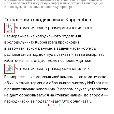
модели. Уточняйте подробную информацию о товаре в инструкции.
Используемое название в России Куперсберг
Технологии холодильников Kuppersberg
Автоматическое размораживание в х.к.
Размораживание холодильного отделения
в холодильниках Kuppersberg происходит
в автоматическом режиме: в задней части корпуса
располагается поддон, куда стекает и затем испаряется
избыточная влага. Цикл может сопровождаться
небольшим шумом. Процесс не требует участия человека,
Автоматическое размораживание м.к.
более того, применение дополнительных средств
Размораживание морозильной камеры — автоматическое:
категорически не рекомендуется.
обычно таким термином обозначают систему NoFrost или,
в редких случаях, капельную. В первом случае устройство
не даёт образовываться на стенках наледи, во втором —
периодически её подтапливает. Это облегчает
эксплуатацию.