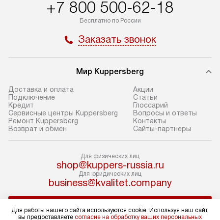
+7 800 500-62-18
доставки у менеджера при
найти на нашем 
Бесплатно по России
оформлении заказа.
в разделе «Подк
Заказать звонок
В оговоренный день служба
Стандартная уст
доставки доставит упакованный
в себя: снятие у
прибор до подъезда. Если
и транспортиров
Мир Kuppersberg
требуется перенос прибора
при необходимо
до двери квартиры или до места
отдельных часте
Доставка и оплата
Акции
Подключение
Cтатьи
установки, предварительно
устанавливается
Кредит
Глоссарий
согласуйте это с менеджером.
нишу или на зар
Сервисные центры Kuppersberg
Вопросы и ответы
Ремонт Kuppersberg
Контакты
За данную услугу взимается
подготовленное
Возврат и обмен
Сайты-партнеры
дополнительная плата. Обратите
по уровню, а за
внимание на размеры прибора: если
к существующим
Для физических лиц
они не позволяют пронести его
После этого пр
shop@kuppers-russia.ru
через дверной проем,
запуск и предос
Для юридических лиц
business@kvalitet.company
то сотрудники транспортной
консультация по
службы не смогут демонтировать
В стандартную у
НАПИСАТЬ РУКОВОДСТВУ
дверцы, ручки или другие
не входят: прок
Для работы нашего сайта используются cookie. Используя наш сайт,
вы предоставляете
согласие на обработку ваших персональных
выступающие элементы, так как это
коммуникаций, 